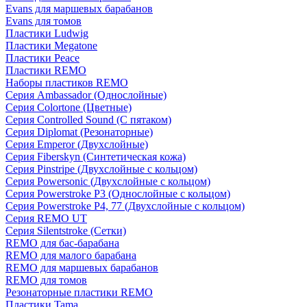
Evans для маршевых барабанов
Evans для томов
Пластики Ludwig
Пластики Megatone
Пластики Peace
Пластики REMO
Наборы пластиков REMO
Серия Ambassador (Однослойные)
Серия Colortone (Цветные)
Серия Controlled Sound (С пятаком)
Серия Diplomat (Резонаторные)
Серия Emperor (Двухслойные)
Серия Fiberskyn (Синтетическая кожа)
Серия Pinstripe (Двухслойные с кольцом)
Серия Powersonic (Двухслойные с кольцом)
Серия Powerstroke P3 (Однослойные с кольцом)
Серия Powerstroke P4, 77 (Двухслойные с кольцом)
Серия REMO UT
Серия Silentstroke (Сетки)
REMO для бас-барабана
REMO для малого барабана
REMO для маршевых барабанов
REMO для томов
Резонаторные пластики REMO
Пластики Tama