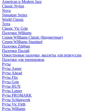
American и Modern Jazz
Classic Nylon
Nova
Signature Series
World Classic
Terra
Classic Vic Grip
Палочки Williams
Серия WIlliams Classic (Бюджетные)
Серия WIlliams Standard
Палочки Zildjian
Палочки Пылай
Оркестровые палочки, маллеты для перкуссии
Палочки для тренировок
Руты
Руты Agner
Руты Ahead
Руты Flix
Руты Grig
Руты HUN
Руты Lutner
Руты PROMARK
Руты Schlagwerk
Руты Vic Firth
Руты Williams