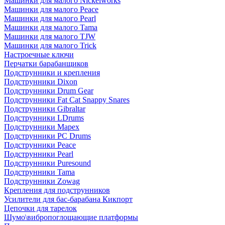
Машинки для малого Nickelworks
Машинки для малого Peace
Машинки для малого Pearl
Машинки для малого Tama
Машинки для малого TJW
Машинки для малого Trick
Настроечные ключи
Перчатки барабанщиков
Подструнники и крепления
Подструнники Dixon
Подструнники Drum Gear
Подструнники Fat Cat Snappy Snares
Подструнники Gibraltar
Подструнники LDrums
Подструнники Mapex
Подструнники PC Drums
Подструнники Peace
Подструнники Pearl
Подструнники Puresound
Подструнники Tama
Подструнники Zowag
Крепления для подструнников
Усилители для бас-барабана Кикпорт
Цепочки для тарелок
Шумо\вибропоглощающие платформы