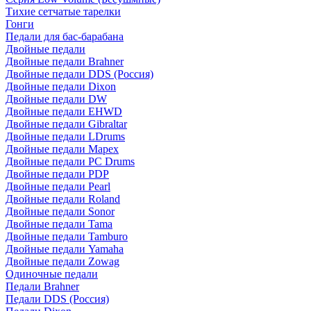
Тихие сетчатые тарелки
Гонги
Педали для бас-барабана
Двойные педали
Двойные педали Brahner
Двойные педали DDS (Россия)
Двойные педали Dixon
Двойные педали DW
Двойные педали EHWD
Двойные педали Gibraltar
Двойные педали LDrums
Двойные педали Mapex
Двойные педали PC Drums
Двойные педали PDP
Двойные педали Pearl
Двойные педали Roland
Двойные педали Sonor
Двойные педали Tama
Двойные педали Tamburo
Двойные педали Yamaha
Двойные педали Zowag
Одиночные педали
Педали Brahner
Педали DDS (Россия)