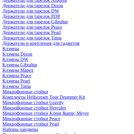
Держатели для тарелок Arborea
Держатели для тарелок Dixon
Держатели для тарелок DW
Держатели для тарелок PDP
Держатели для тарелок Gibraltar
Держатели для тарелок Peace
Держатели для тарелок Pearl
Держатели для тарелок Tama
Держатели и крепления для гаджетов
Клэмпы
Клэмпы Dixon
Клэмпы DW
Клэмпы Gibraltar
Клэмпы Mapex
Клэмпы Peace
Клэмпы Pearl
Клэмпы Tama
Микрофонные стойки
Комплекты Hellscream Tour Drummer Kit
Микрофонные стойки Gravity
Микрофонные стойки Hercules
Микрофонные стойки König &amp; Meyer
Микрофонные стойки Peace
Микрофонные стойки Pearl
Наборы хардвера