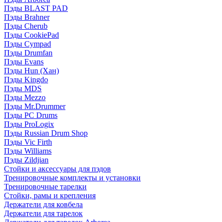
Пэды BLAST PAD
Пэды Brahner
Пэды Cherub
Пэды CookiePad
Пэды Cympad
Пэды Drumfan
Пэды Evans
Пэды Hun (Хан)
Пэды Kingdo
Пэды MDS
Пэды Mezzo
Пэды Mr.Drummer
Пэды PC Drums
Пэды ProLogix
Пэды Russian Drum Shop
Пэды Vic Firth
Пэды Williams
Пэды Zildjian
Стойки и аксессуары для пэдов
Тренировочные комплекты и установки
Тренировочные тарелки
Стойки, рамы и крепления
Держатели для ковбела
Держатели для тарелок