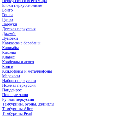
Перкуссия со всего мира
Блоки перкуссионные
Бонго
Гонги
Гуиро
Дарбуки
Детская перкуссия
Джембе
Думбеки
Кавказские барабаны
Калимбы
Кахоны
Клавес
Ковбеллы и агого
Конги
Ксилофоны и металлофоны
Маракасы
Наборы перкуссии
Ножная перкуссия
Пандейрос
Поющие чаши
Ручная перкуссия
Тамбурины, бубны, джинглы
Тамбурины Alice
Тамбурины Pearl