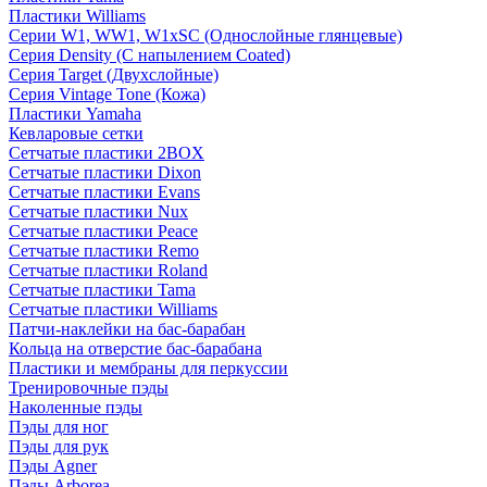
Пластики Williams
Серии W1, WW1, W1xSC (Однослойные глянцевые)
Серия Density (C напылением Coated)
Серия Target (Двухслойные)
Серия Vintage Tone (Кожа)
Пластики Yamaha
Кевларовые сетки
Сетчатые пластики 2BOX
Сетчатые пластики Dixon
Сетчатые пластики Evans
Сетчатые пластики Nux
Сетчатые пластики Peace
Сетчатые пластики Remo
Сетчатые пластики Roland
Сетчатые пластики Tama
Сетчатые пластики Williams
Патчи-наклейки на бас-барабан
Кольца на отверстие бас-барабана
Пластики и мембраны для перкуссии
Тренировочные пэды
Наколенные пэды
Пэды для ног
Пэды для рук
Пэды Agner
Пэды Arborea