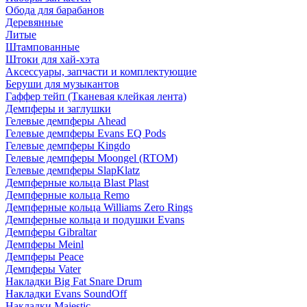
Обода для барабанов
Деревянные
Литые
Штампованные
Штоки для хай-хэта
Аксессуары, запчасти и комплектующие
Беруши для музыкантов
Гаффер тейп (Тканевая клейкая лента)
Демпферы и заглушки
Гелевые демпферы Ahead
Гелевые демпферы Evans EQ Pods
Гелевые демпферы Kingdo
Гелевые демпферы Moongel (RTOM)
Гелевые демпферы SlapKlatz
Демпферные кольца Blast Plast
Демпферные кольца Remo
Демпферные кольца Williams Zero Rings
Демпферные кольца и подушки Evans
Демпферы Gibraltar
Демпферы Meinl
Демпферы Peace
Демпферы Vater
Накладки Big Fat Snare Drum
Накладки Evans SoundOff
Накладки Majestic