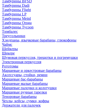
Тамбурины BFSD
Тамбурины Dadi
Тамбурины Flight
Тамбурины LP
Тамбурины Meinl
Тамбурины Oruga
Тамбурины Tycoon
Тимбалес
Треугольники
Хэндпаны, язычковые барабаны, глюкофоны
Чаймс
Шейкеры
Шекере
Шумовая перкуссия, трещотки и погремушки
Электронная перкуссия
Рототомы
Маршевые и оркестровые барабаны
Аксессуары, стойки, ремни
Маршевые бас-барабаны
Маршевые малые барабаны
Маршевые палочки и колотушки
Маршевые ручные тарелки
Теноровые барабаны
Чехлы, кейсы, сумки, кофры
Держатели для палочек