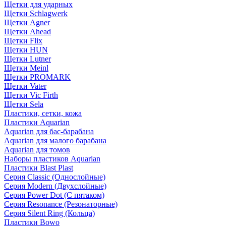
Щетки для ударных
Щетки Schlagwerk
Щетки Agner
Щетки Ahead
Щетки Flix
Щетки HUN
Щетки Lutner
Щетки Meinl
Щетки PROMARK
Щетки Vater
Щетки Vic Firth
Щетки Sela
Пластики, сетки, кожа
Пластики Aquarian
Aquarian для бас-барабана
Aquarian для малого барабана
Aquarian для томов
Наборы пластиков Aquarian
Пластики Blast Plast
Серия Classic (Однослойные)
Серия Modern (Двухслойные)
Серия Power Dot (С пятаком)
Серия Resonance (Резонаторные)
Серия Silent Ring (Кольца)
Пластики Bowo