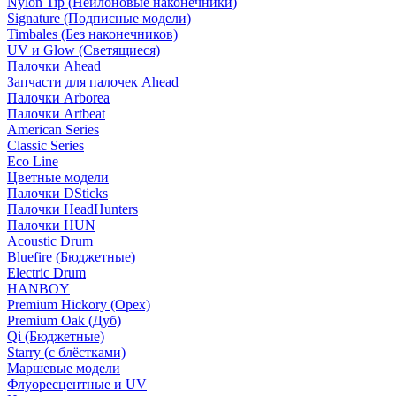
Nylon Tip (Нейлоновые наконечники)
Signature (Подписные модели)
Timbales (Без наконечников)
UV и Glow (Светящиеся)
Палочки Ahead
Запчасти для палочек Ahead
Палочки Arborea
Палочки Artbeat
American Series
Classic Series
Eco Line
Цветные модели
Палочки DSticks
Палочки HeadHunters
Палочки HUN
Acoustic Drum
Bluefire (Бюджетные)
Electric Drum
HANBOY
Premium Hickory (Орех)
Premium Oak (Дуб)
Qi (Бюджетные)
Starry (с блёстками)
Маршевые модели
Флуоресцентные и UV