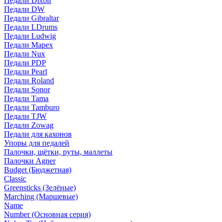
Педали Dixon
Педали DW
Педали Gibraltar
Педали LDrums
Педали Ludwig
Педали Mapex
Педали Nux
Педали PDP
Педали Pearl
Педали Roland
Педали Sonor
Педали Tama
Педали Tamburo
Педали TJW
Педали Zowag
Педали для кахонов
Упоры для педалей
Палочки, щётки, руты, маллеты
Палочки Agner
Budget (Бюджетная)
Classic
Greensticks (Зелёные)
Marching (Маршевые)
Name
Number (Основная серия)