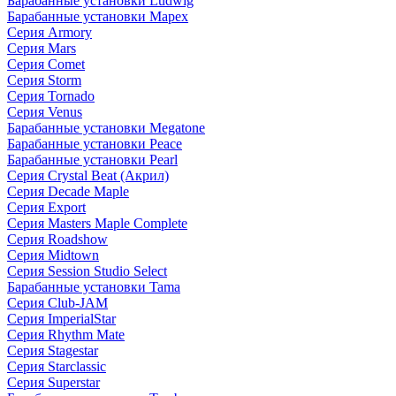
Барабанные установки Ludwig
Барабанные установки Mapex
Серия Armory
Серия Mars
Серия Comet
Серия Storm
Серия Tornado
Серия Venus
Барабанные установки Megatone
Барабанные установки Peace
Барабанные установки Pearl
Серия Crystal Beat (Акрил)
Серия Decade Maple
Серия Export
Серия Masters Maple Complete
Серия Roadshow
Серия Midtown
Серия Session Studio Select
Барабанные установки Tama
Серия Club-JAM
Серия ImperialStar
Серия Rhythm Mate
Серия Stagestar
Серия Starclassic
Серия Superstar