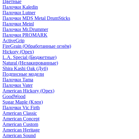
Цветные
Палочки Kaledin
Палочки Lutner
Палочки MDS Metal DrumSticks
Палочки Meinl
Палочки Mr.Drummer
Палочки PROMARK
ActiveGrip
FireGrain (Обработанные огнём)
Hickory (Орех)
L.A. Special (Бюджетные)
Natural (Нелакированные)
Shira Kashi Oak (Дуб)
Подписные модели
Палочки Tama
Палочки Vater
American Hickory (Орех)
GoodWood
Sugar Maple (Клен)
Палочки Vic Firth
American Classic
American Concept
American Custom
American Heritage
American Sound