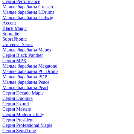
Серия Performance
Малые барабаны Gretsch
Малые барабаны LDrums
Малые барабаны Ludwig
Accent
Black Magic
Supralite
SupraPhonic
Universal Series
Малые барабаны Mapex
Серия Black Panther
Серия MPX
Малые барабаны Megatone
Малые барабаны PC Drums
Малые барабаны PDP
Малые барабаны Peace
Малые барабаны Pearl
Серия Decade Maple
Серия Duoluxe
Серия Export
Серия Masters
Серия Modern Utility
Серия President
Серия Professional Maple
Серия SensiTone