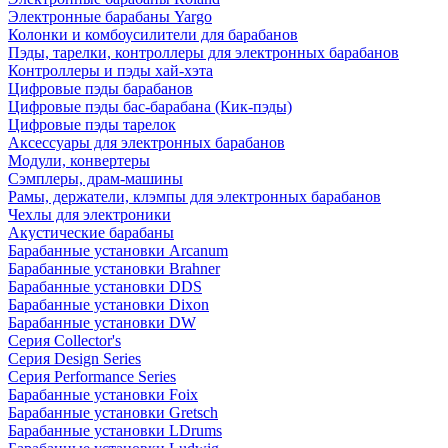
Электронные барабаны Yargo
Колонки и комбоусилители для барабанов
Пэды, тарелки, контроллеры для электронных барабанов
Контроллеры и пэды хай-хэта
Цифровые пэды барабанов
Цифровые пэды бас-барабана (Кик-пэды)
Цифровые пэды тарелок
Аксессуары для электронных барабанов
Модули, конвертеры
Сэмплеры, драм-машины
Рамы, держатели, клэмпы для электронных барабанов
Чехлы для электроники
Акустические барабаны
Барабанные установки Arcanum
Барабанные установки Brahner
Барабанные установки DDS
Барабанные установки Dixon
Барабанные установки DW
Серия Collector's
Серия Design Series
Серия Performance Series
Барабанные установки Foix
Барабанные установки Gretsch
Барабанные установки LDrums