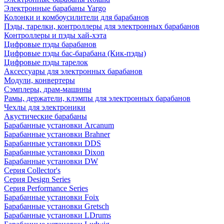
Электронные барабаны Yargo
Колонки и комбоусилители для барабанов
Пэды, тарелки, контроллеры для электронных барабанов
Контроллеры и пэды хай-хэта
Цифровые пэды барабанов
Цифровые пэды бас-барабана (Кик-пэды)
Цифровые пэды тарелок
Аксессуары для электронных барабанов
Модули, конвертеры
Сэмплеры, драм-машины
Рамы, держатели, клэмпы для электронных барабанов
Чехлы для электроники
Акустические барабаны
Барабанные установки Arcanum
Барабанные установки Brahner
Барабанные установки DDS
Барабанные установки Dixon
Барабанные установки DW
Серия Collector's
Серия Design Series
Серия Performance Series
Барабанные установки Foix
Барабанные установки Gretsch
Барабанные установки LDrums