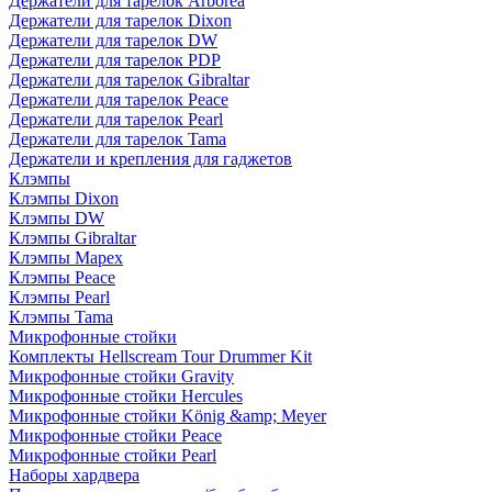
Держатели для тарелок Arborea
Держатели для тарелок Dixon
Держатели для тарелок DW
Держатели для тарелок PDP
Держатели для тарелок Gibraltar
Держатели для тарелок Peace
Держатели для тарелок Pearl
Держатели для тарелок Tama
Держатели и крепления для гаджетов
Клэмпы
Клэмпы Dixon
Клэмпы DW
Клэмпы Gibraltar
Клэмпы Mapex
Клэмпы Peace
Клэмпы Pearl
Клэмпы Tama
Микрофонные стойки
Комплекты Hellscream Tour Drummer Kit
Микрофонные стойки Gravity
Микрофонные стойки Hercules
Микрофонные стойки König &amp; Meyer
Микрофонные стойки Peace
Микрофонные стойки Pearl
Наборы хардвера