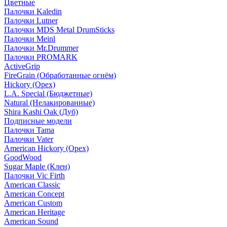
Цветные
Палочки Kaledin
Палочки Lutner
Палочки MDS Metal DrumSticks
Палочки Meinl
Палочки Mr.Drummer
Палочки PROMARK
ActiveGrip
FireGrain (Обработанные огнём)
Hickory (Орех)
L.A. Special (Бюджетные)
Natural (Нелакированные)
Shira Kashi Oak (Дуб)
Подписные модели
Палочки Tama
Палочки Vater
American Hickory (Орех)
GoodWood
Sugar Maple (Клен)
Палочки Vic Firth
American Classic
American Concept
American Custom
American Heritage
American Sound