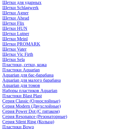
Щетки для ударных
Щетки Schlagwerk
Щетки Agner
Щетки Ahead
Щетки Flix
Щетки HUN
Щетки Lutner
Щетки Meinl
Щетки PROMARK
Щетки Vater
Щетки Vic Firth
Щетки Sela
Пластики, сетки, кожа
Пластики Aquarian
Aquarian для бас-барабана
Aquarian для малого барабана
Aquarian для томов
Наборы пластиков Aquarian
Пластики Blast Plast
Серия Classic (Однослойные)
Серия Modern (Двухслойные)
Серия Power Dot (С пятаком)
Серия Resonance (Резонаторные)
Серия Silent Ring (Кольца)
Пластики Bowo