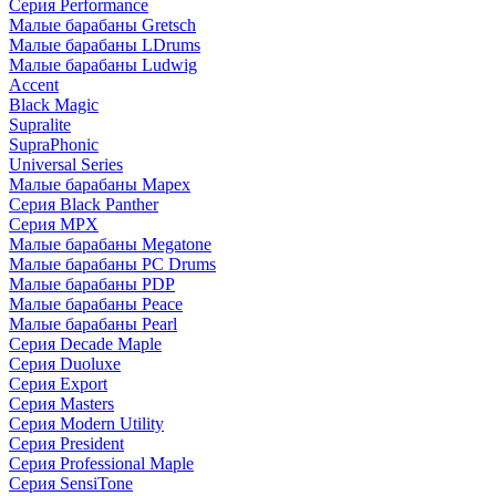
Серия Performance
Малые барабаны Gretsch
Малые барабаны LDrums
Малые барабаны Ludwig
Accent
Black Magic
Supralite
SupraPhonic
Universal Series
Малые барабаны Mapex
Серия Black Panther
Серия MPX
Малые барабаны Megatone
Малые барабаны PC Drums
Малые барабаны PDP
Малые барабаны Peace
Малые барабаны Pearl
Серия Decade Maple
Серия Duoluxe
Серия Export
Серия Masters
Серия Modern Utility
Серия President
Серия Professional Maple
Серия SensiTone