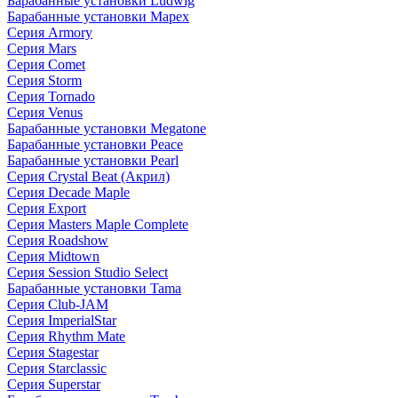
Барабанные установки Ludwig
Барабанные установки Mapex
Серия Armory
Серия Mars
Серия Comet
Серия Storm
Серия Tornado
Серия Venus
Барабанные установки Megatone
Барабанные установки Peace
Барабанные установки Pearl
Серия Crystal Beat (Акрил)
Серия Decade Maple
Серия Export
Серия Masters Maple Complete
Серия Roadshow
Серия Midtown
Серия Session Studio Select
Барабанные установки Tama
Серия Club-JAM
Серия ImperialStar
Серия Rhythm Mate
Серия Stagestar
Серия Starclassic
Серия Superstar