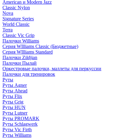
American и Modern Jazz
Classic Nylon
Nova
Signature Series
World Classic
Terra
Classic Vic Grip
Палочки Williams
Серия WIlliams Classic (Бюджетные)
Серия WIlliams Standard
Палочки Zildjian
Палочки Пылай
Оркестровые палочки, маллеты для перкуссии
Палочки для тренировок
Руты
Руты Agner
Руты Ahead
Руты Flix
Руты Grig
Руты HUN
Руты Lutner
Руты PROMARK
Руты Schlagwerk
Руты Vic Firth
Руты Williams