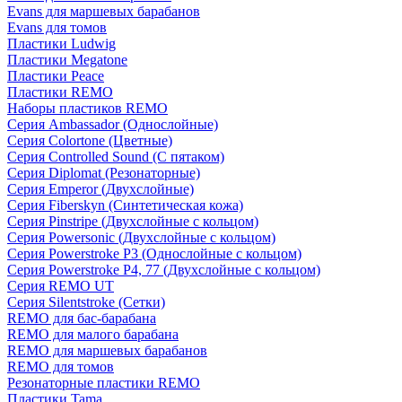
Evans для маршевых барабанов
Evans для томов
Пластики Ludwig
Пластики Megatone
Пластики Peace
Пластики REMO
Наборы пластиков REMO
Серия Ambassador (Однослойные)
Серия Colortone (Цветные)
Серия Controlled Sound (С пятаком)
Серия Diplomat (Резонаторные)
Серия Emperor (Двухслойные)
Серия Fiberskyn (Синтетическая кожа)
Серия Pinstripe (Двухслойные с кольцом)
Серия Powersonic (Двухслойные с кольцом)
Серия Powerstroke P3 (Однослойные с кольцом)
Серия Powerstroke P4, 77 (Двухслойные с кольцом)
Серия REMO UT
Серия Silentstroke (Сетки)
REMO для бас-барабана
REMO для малого барабана
REMO для маршевых барабанов
REMO для томов
Резонаторные пластики REMO
Пластики Tama