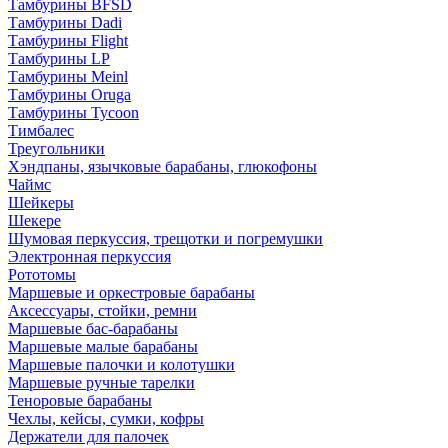
Тамбурины BFSD
Тамбурины Dadi
Тамбурины Flight
Тамбурины LP
Тамбурины Meinl
Тамбурины Oruga
Тамбурины Tycoon
Тимбалес
Треугольники
Хэндпаны, язычковые барабаны, глюкофоны
Чаймс
Шейкеры
Шекере
Шумовая перкуссия, трещотки и погремушки
Электронная перкуссия
Рототомы
Маршевые и оркестровые барабаны
Аксессуары, стойки, ремни
Маршевые бас-барабаны
Маршевые малые барабаны
Маршевые палочки и колотушки
Маршевые ручные тарелки
Теноровые барабаны
Чехлы, кейсы, сумки, кофры
Держатели для палочек