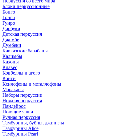
Перкуссия со всего мира
Блоки перкуссионные
Бонго
Гонги
Гуиро
Дарбуки
Детская перкуссия
Джембе
Думбеки
Кавказские барабаны
Калимбы
Кахоны
Клавес
Ковбеллы и агого
Конги
Ксилофоны и металлофоны
Маракасы
Наборы перкуссии
Ножная перкуссия
Пандейрос
Поющие чаши
Ручная перкуссия
Тамбурины, бубны, джинглы
Тамбурины Alice
Тамбурины Pearl