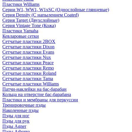
Пластики Williams
Серии W1, WW1, W1xSC (Однослойные глянцевые)
Серия Density (C напылением Coated)
Серия Target (Двухслойные)
Серия Vintage Tone (Кожа)
Пластики Yamaha
Кевларовые сетки
Сетчатые пластики 2BOX
Сетчатые пластики Dixon
Сетчатые пластики Evans
Сетчатые пластики Nux
Сетчатые пластики Peace
Сетчатые пластики Remo
Сетчатые пластики Roland
Сетчатые пластики Tama
Сетчатые пластики Williams
Патчи-наклейки на бас-барабан
Кольца на отверстие бас-барабана
Пластики и мембраны для перкуссии
Тренировочные пэды
Наколенные пэды
Пэды для ног
Пэды для рук
Пэды Agner
Пэды Arborea