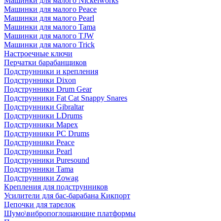
Машинки для малого Nickelworks
Машинки для малого Peace
Машинки для малого Pearl
Машинки для малого Tama
Машинки для малого TJW
Машинки для малого Trick
Настроечные ключи
Перчатки барабанщиков
Подструнники и крепления
Подструнники Dixon
Подструнники Drum Gear
Подструнники Fat Cat Snappy Snares
Подструнники Gibraltar
Подструнники LDrums
Подструнники Mapex
Подструнники PC Drums
Подструнники Peace
Подструнники Pearl
Подструнники Puresound
Подструнники Tama
Подструнники Zowag
Крепления для подструнников
Усилители для бас-барабана Кикпорт
Цепочки для тарелок
Шумо\вибропоглощающие платформы