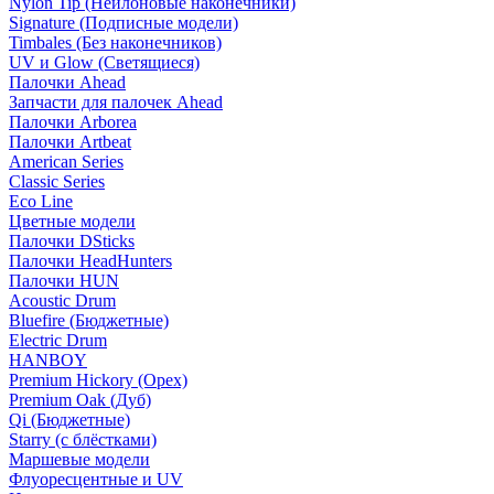
Nylon Tip (Нейлоновые наконечники)
Signature (Подписные модели)
Timbales (Без наконечников)
UV и Glow (Светящиеся)
Палочки Ahead
Запчасти для палочек Ahead
Палочки Arborea
Палочки Artbeat
American Series
Classic Series
Eco Line
Цветные модели
Палочки DSticks
Палочки HeadHunters
Палочки HUN
Acoustic Drum
Bluefire (Бюджетные)
Electric Drum
HANBOY
Premium Hickory (Орех)
Premium Oak (Дуб)
Qi (Бюджетные)
Starry (с блёстками)
Маршевые модели
Флуоресцентные и UV