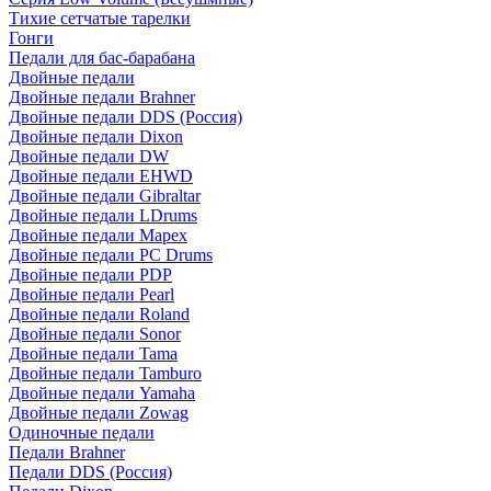
Тихие сетчатые тарелки
Гонги
Педали для бас-барабана
Двойные педали
Двойные педали Brahner
Двойные педали DDS (Россия)
Двойные педали Dixon
Двойные педали DW
Двойные педали EHWD
Двойные педали Gibraltar
Двойные педали LDrums
Двойные педали Mapex
Двойные педали PC Drums
Двойные педали PDP
Двойные педали Pearl
Двойные педали Roland
Двойные педали Sonor
Двойные педали Tama
Двойные педали Tamburo
Двойные педали Yamaha
Двойные педали Zowag
Одиночные педали
Педали Brahner
Педали DDS (Россия)