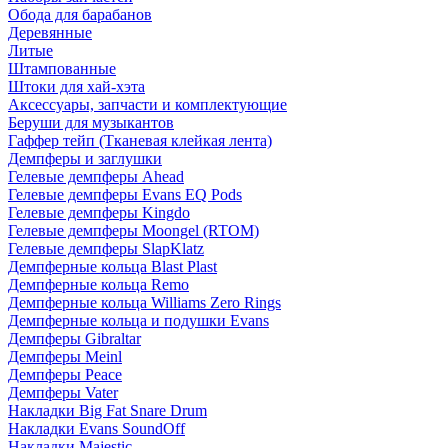
Обода для барабанов
Деревянные
Литые
Штампованные
Штоки для хай-хэта
Аксессуары, запчасти и комплектующие
Беруши для музыкантов
Гаффер тейп (Тканевая клейкая лента)
Демпферы и заглушки
Гелевые демпферы Ahead
Гелевые демпферы Evans EQ Pods
Гелевые демпферы Kingdo
Гелевые демпферы Moongel (RTOM)
Гелевые демпферы SlapKlatz
Демпферные кольца Blast Plast
Демпферные кольца Remo
Демпферные кольца Williams Zero Rings
Демпферные кольца и подушки Evans
Демпферы Gibraltar
Демпферы Meinl
Демпферы Peace
Демпферы Vater
Накладки Big Fat Snare Drum
Накладки Evans SoundOff
Накладки Majestic