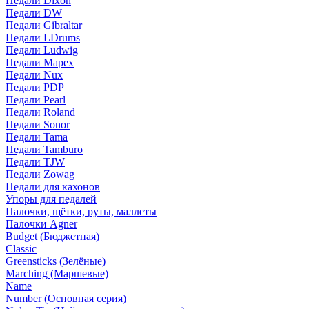
Педали Dixon
Педали DW
Педали Gibraltar
Педали LDrums
Педали Ludwig
Педали Mapex
Педали Nux
Педали PDP
Педали Pearl
Педали Roland
Педали Sonor
Педали Tama
Педали Tamburo
Педали TJW
Педали Zowag
Педали для кахонов
Упоры для педалей
Палочки, щётки, руты, маллеты
Палочки Agner
Budget (Бюджетная)
Classic
Greensticks (Зелёные)
Marching (Маршевые)
Name
Number (Основная серия)