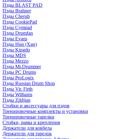
Пэды BLAST PAD
Пэды Brahner
Пэды Cherub
Пэды CookiePad
Пэды Cympad
Пэды Drumfan
Пэды Evans
Пэды Hun (Хан)
Пэды Kingdo
Пэды MDS
Пэды Mezzo
Пэды Mr.Drummer
Пэды PC Drums
Пэды ProLogix
Пэды Russian Drum Shop
Пэды Vic Firth
Пэды Williams
Пэды Zildjian
Стойки и аксессуары для пэдов
Тренировочные комплекты и установки
Тренировочные тарелки
Стойки, рамы и крепления
Держатели для ковбела
Держатели для тарелок