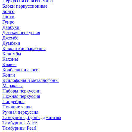
Перкуссия со всего мира
Блоки перкуссионные
Бонго
Гонги
Гуиро
Дарбуки
Детская перкуссия
Джембе
Думбеки
Кавказские барабаны
Калимбы
Кахоны
Клавес
Ковбеллы и агого
Конги
Ксилофоны и металлофоны
Маракасы
Наборы перкуссии
Ножная перкуссия
Пандейрос
Поющие чаши
Ручная перкуссия
Тамбурины, бубны, джинглы
Тамбурины Alice
Тамбурины Pearl