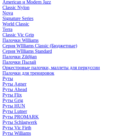
American и Modern Jazz
Classic Nylon
Nova
Signature Series
World Classic
Terra
Classic Vic Grip
Палочки Williams
Серия WIlliams Classic (Бюджетные)
Серия WIlliams Standard
Палочки Zildjian
Палочки Пылай
Оркестровые палочки, маллеты для перкуссии
Палочки для тренировок
Руты
Руты Agner
Руты Ahead
Руты Flix
Руты Grig
Руты HUN
Руты Lutner
Руты PROMARK
Руты Schlagwerk
Руты Vic Firth
Руты Williams