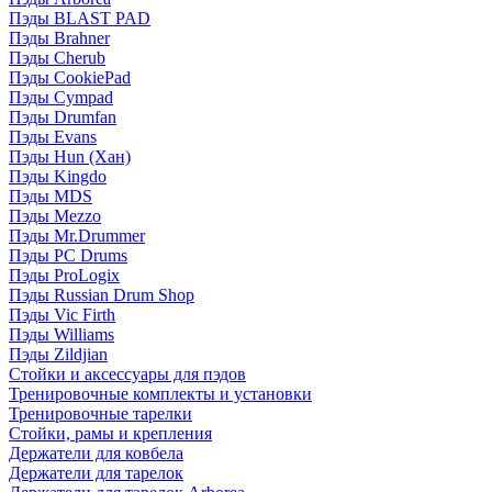
Пэды BLAST PAD
Пэды Brahner
Пэды Cherub
Пэды CookiePad
Пэды Cympad
Пэды Drumfan
Пэды Evans
Пэды Hun (Хан)
Пэды Kingdo
Пэды MDS
Пэды Mezzo
Пэды Mr.Drummer
Пэды PC Drums
Пэды ProLogix
Пэды Russian Drum Shop
Пэды Vic Firth
Пэды Williams
Пэды Zildjian
Стойки и аксессуары для пэдов
Тренировочные комплекты и установки
Тренировочные тарелки
Стойки, рамы и крепления
Держатели для ковбела
Держатели для тарелок