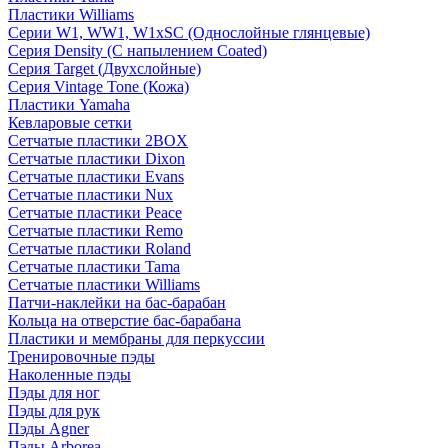
Пластики Williams
Серии W1, WW1, W1xSC (Однослойные глянцевые)
Серия Density (C напылением Coated)
Серия Target (Двухслойные)
Серия Vintage Tone (Кожа)
Пластики Yamaha
Кевларовые сетки
Сетчатые пластики 2BOX
Сетчатые пластики Dixon
Сетчатые пластики Evans
Сетчатые пластики Nux
Сетчатые пластики Peace
Сетчатые пластики Remo
Сетчатые пластики Roland
Сетчатые пластики Tama
Сетчатые пластики Williams
Патчи-наклейки на бас-барабан
Кольца на отверстие бас-барабана
Пластики и мембраны для перкуссии
Тренировочные пэды
Наколенные пэды
Пэды для ног
Пэды для рук
Пэды Agner
Пэды Arborea