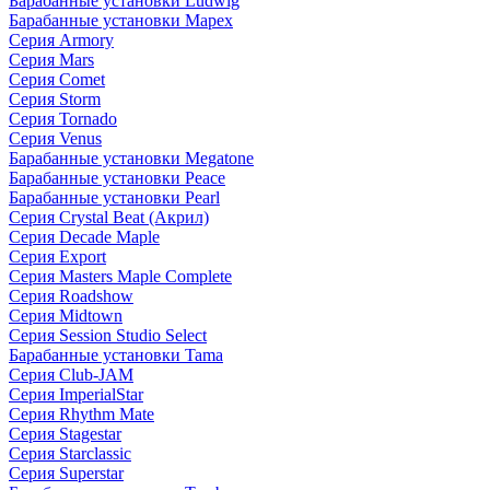
Барабанные установки Ludwig
Барабанные установки Mapex
Серия Armory
Серия Mars
Серия Comet
Серия Storm
Серия Tornado
Серия Venus
Барабанные установки Megatone
Барабанные установки Peace
Барабанные установки Pearl
Серия Crystal Beat (Акрил)
Серия Decade Maple
Серия Export
Серия Masters Maple Complete
Серия Roadshow
Серия Midtown
Серия Session Studio Select
Барабанные установки Tama
Серия Club-JAM
Серия ImperialStar
Серия Rhythm Mate
Серия Stagestar
Серия Starclassic
Серия Superstar