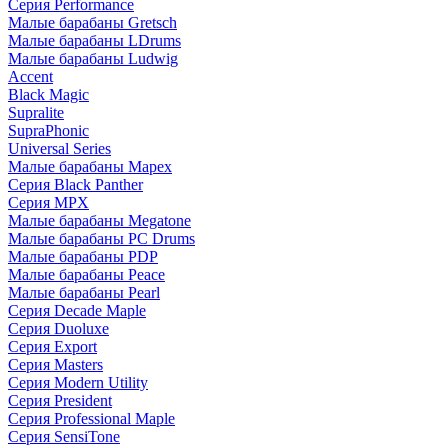
Серия Performance
Малые барабаны Gretsch
Малые барабаны LDrums
Малые барабаны Ludwig
Accent
Black Magic
Supralite
SupraPhonic
Universal Series
Малые барабаны Mapex
Серия Black Panther
Серия MPX
Малые барабаны Megatone
Малые барабаны PC Drums
Малые барабаны PDP
Малые барабаны Peace
Малые барабаны Pearl
Серия Decade Maple
Серия Duoluxe
Серия Export
Серия Masters
Серия Modern Utility
Серия President
Серия Professional Maple
Серия SensiTone