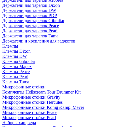
Держатели для тарелок Arborea
Держатели для тарелок Dixon
Держатели для тарелок DW
Держатели для тарелок PDP
Держатели для тарелок Gibraltar
Держатели для тарелок Peace
Держатели для тарелок Pearl
Держатели для тарелок Tama
Держатели и крепления для гаджетов
Клэмпы
Клэмпы Dixon
Клэмпы DW
Клэмпы Gibraltar
Клэмпы Mapex
Клэмпы Peace
Клэмпы Pearl
Клэмпы Tama
Микрофонные стойки
Комплекты Hellscream Tour Drummer Kit
Микрофонные стойки Gravity
Микрофонные стойки Hercules
Микрофонные стойки König &amp; Meyer
Микрофонные стойки Peace
Микрофонные стойки Pearl
Наборы хардвера