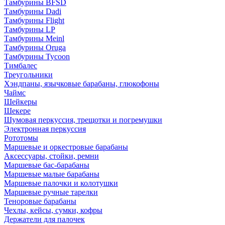
Тамбурины BFSD
Тамбурины Dadi
Тамбурины Flight
Тамбурины LP
Тамбурины Meinl
Тамбурины Oruga
Тамбурины Tycoon
Тимбалес
Треугольники
Хэндпаны, язычковые барабаны, глюкофоны
Чаймс
Шейкеры
Шекере
Шумовая перкуссия, трещотки и погремушки
Электронная перкуссия
Рототомы
Маршевые и оркестровые барабаны
Аксессуары, стойки, ремни
Маршевые бас-барабаны
Маршевые малые барабаны
Маршевые палочки и колотушки
Маршевые ручные тарелки
Теноровые барабаны
Чехлы, кейсы, сумки, кофры
Держатели для палочек