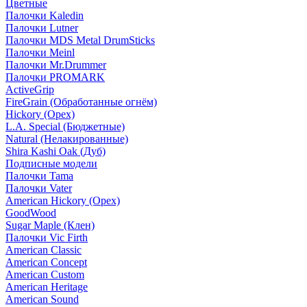
Цветные
Палочки Kaledin
Палочки Lutner
Палочки MDS Metal DrumSticks
Палочки Meinl
Палочки Mr.Drummer
Палочки PROMARK
ActiveGrip
FireGrain (Обработанные огнём)
Hickory (Орех)
L.A. Special (Бюджетные)
Natural (Нелакированные)
Shira Kashi Oak (Дуб)
Подписные модели
Палочки Tama
Палочки Vater
American Hickory (Орех)
GoodWood
Sugar Maple (Клен)
Палочки Vic Firth
American Classic
American Concept
American Custom
American Heritage
American Sound