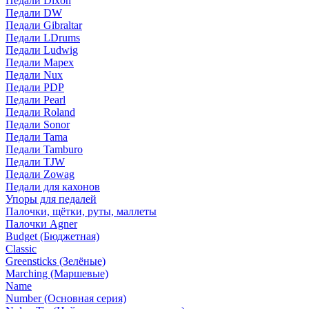
Педали Dixon
Педали DW
Педали Gibraltar
Педали LDrums
Педали Ludwig
Педали Mapex
Педали Nux
Педали PDP
Педали Pearl
Педали Roland
Педали Sonor
Педали Tama
Педали Tamburo
Педали TJW
Педали Zowag
Педали для кахонов
Упоры для педалей
Палочки, щётки, руты, маллеты
Палочки Agner
Budget (Бюджетная)
Classic
Greensticks (Зелёные)
Marching (Маршевые)
Name
Number (Основная серия)