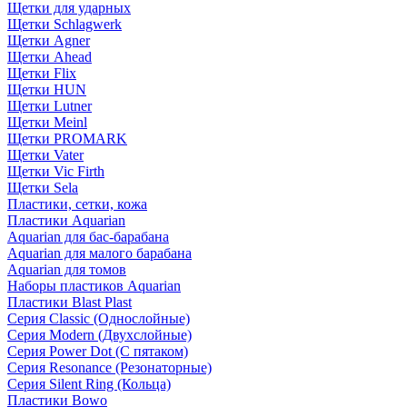
Щетки для ударных
Щетки Schlagwerk
Щетки Agner
Щетки Ahead
Щетки Flix
Щетки HUN
Щетки Lutner
Щетки Meinl
Щетки PROMARK
Щетки Vater
Щетки Vic Firth
Щетки Sela
Пластики, сетки, кожа
Пластики Aquarian
Aquarian для бас-барабана
Aquarian для малого барабана
Aquarian для томов
Наборы пластиков Aquarian
Пластики Blast Plast
Серия Classic (Однослойные)
Серия Modern (Двухслойные)
Серия Power Dot (С пятаком)
Серия Resonance (Резонаторные)
Серия Silent Ring (Кольца)
Пластики Bowo