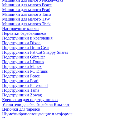
Машинки для малого Nickelworks
Машинки для малого Peace
Машинки для малого Pearl
Машинки для малого Tama
Машинки для малого TJW
Машинки для малого Trick
Настроечные ключи
Перчатки барабанщиков
Подструнники и крепления
Подструнники Dixon
Подструнники Drum Gear
Подструнники Fat Cat Snappy Snares
Подструнники Gibraltar
Подструнники LDrums
Подструнники Mapex
Подструнники PC Drums
Подструнники Peace
Подструнники Pearl
Подструнники Puresound
Подструнники Tama
Подструнники Zowag
Крепления для подструнников
Усилители для бас-барабана Кикпорт
Цепочки для тарелок
Шумо\вибропоглощающие платформы