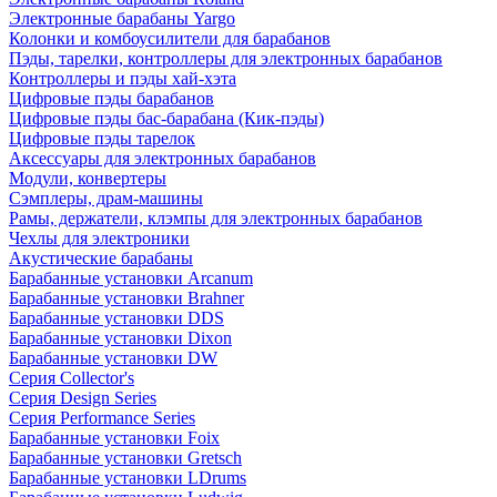
Электронные барабаны Yargo
Колонки и комбоусилители для барабанов
Пэды, тарелки, контроллеры для электронных барабанов
Контроллеры и пэды хай-хэта
Цифровые пэды барабанов
Цифровые пэды бас-барабана (Кик-пэды)
Цифровые пэды тарелок
Аксессуары для электронных барабанов
Модули, конвертеры
Сэмплеры, драм-машины
Рамы, держатели, клэмпы для электронных барабанов
Чехлы для электроники
Акустические барабаны
Барабанные установки Arcanum
Барабанные установки Brahner
Барабанные установки DDS
Барабанные установки Dixon
Барабанные установки DW
Серия Collector's
Серия Design Series
Серия Performance Series
Барабанные установки Foix
Барабанные установки Gretsch
Барабанные установки LDrums