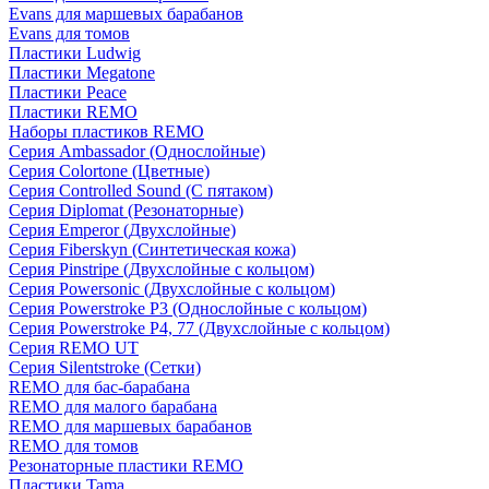
Evans для маршевых барабанов
Evans для томов
Пластики Ludwig
Пластики Megatone
Пластики Peace
Пластики REMO
Наборы пластиков REMO
Серия Ambassador (Однослойные)
Серия Colortone (Цветные)
Серия Controlled Sound (С пятаком)
Серия Diplomat (Резонаторные)
Серия Emperor (Двухслойные)
Серия Fiberskyn (Синтетическая кожа)
Серия Pinstripe (Двухслойные с кольцом)
Серия Powersonic (Двухслойные с кольцом)
Серия Powerstroke P3 (Однослойные с кольцом)
Серия Powerstroke P4, 77 (Двухслойные с кольцом)
Серия REMO UT
Серия Silentstroke (Сетки)
REMO для бас-барабана
REMO для малого барабана
REMO для маршевых барабанов
REMO для томов
Резонаторные пластики REMO
Пластики Tama