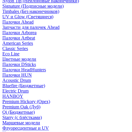
Nylon Tip (Нейлоновые наконечники)
Signature (Подписные модели)
Timbales (Без наконечников)
UV и Glow (Светящиеся)
Палочки Ahead
Запчасти для палочек Ahead
Палочки Arborea
Палочки Artbeat
American Series
Classic Series
Eco Line
Цветные модели
Палочки DSticks
Палочки HeadHunters
Палочки HUN
Acoustic Drum
Bluefire (Бюджетные)
Electric Drum
HANBOY
Premium Hickory (Орех)
Premium Oak (Дуб)
Qi (Бюджетные)
Starry (с блёстками)
Маршевые модели
Флуоресцентные и UV