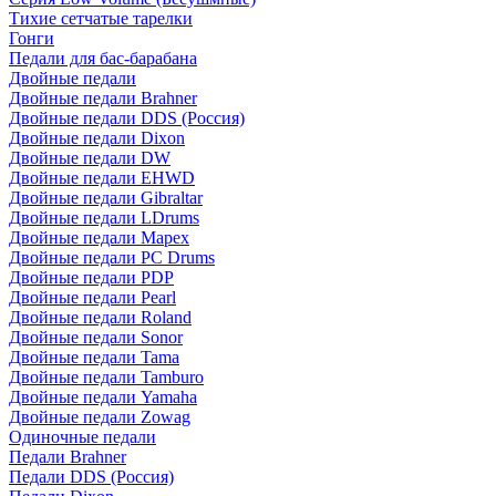
Тихие сетчатые тарелки
Гонги
Педали для бас-барабана
Двойные педали
Двойные педали Brahner
Двойные педали DDS (Россия)
Двойные педали Dixon
Двойные педали DW
Двойные педали EHWD
Двойные педали Gibraltar
Двойные педали LDrums
Двойные педали Mapex
Двойные педали PC Drums
Двойные педали PDP
Двойные педали Pearl
Двойные педали Roland
Двойные педали Sonor
Двойные педали Tama
Двойные педали Tamburo
Двойные педали Yamaha
Двойные педали Zowag
Одиночные педали
Педали Brahner
Педали DDS (Россия)