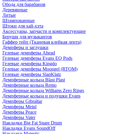
Обода для барабанов
Деревянные
Литые
Штампованные
Штоки для хай-хэта
Аксессуары, запчасти и комплектующие
Беруши для музыкантов
Гаффер тейп (Тканевая клейкая лента)
Демпферы и заглушки
Гелевые демпферы Ahead
Гелевые демпферы Evans EQ Pods
Гелевые демпферы Kingdo
Гелевые демпферы Moongel (RTOM)
Гелевые демпферы SlapKlatz
Демпферные кольца Blast Plast
Демпферные кольца Remo
Демпферные кольца Williams Zero Rings
Демпферные кольца и подушки Evans
Демпферы Gibraltar
Демпферы Meinl
Демпферы Peace
Демпферы Vater
Накладки Big Fat Snare Drum
Накладки Evans SoundOff
Накладки Majestic