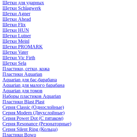
Щетки для ударных
Щетки Schlagwerk
Щетки Agner
Щетки Ahead
Щетки Flix
Щетки HUN
Щетки Lutner
Щетки Meinl
Щетки PROMARK
Щетки Vater
Щетки Vic Firth
Щетки Sela
Пластики, сетки, кожа
Пластики Aquarian
Aquarian для бас-барабана
Aquarian для малого барабана
Aquarian для томов
Наборы пластиков Aquarian
Пластики Blast Plast
Серия Classic (Однослойные)
Серия Modern (Двухслойные)
Серия Power Dot (С пятаком)
Серия Resonance (Резонаторные)
Серия Silent Ring (Кольца)
Пластики Bowo