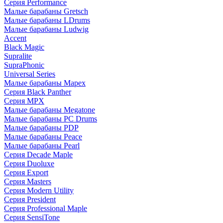
Серия Performance
Малые барабаны Gretsch
Малые барабаны LDrums
Малые барабаны Ludwig
Accent
Black Magic
Supralite
SupraPhonic
Universal Series
Малые барабаны Mapex
Серия Black Panther
Серия MPX
Малые барабаны Megatone
Малые барабаны PC Drums
Малые барабаны PDP
Малые барабаны Peace
Малые барабаны Pearl
Серия Decade Maple
Серия Duoluxe
Серия Export
Серия Masters
Серия Modern Utility
Серия President
Серия Professional Maple
Серия SensiTone