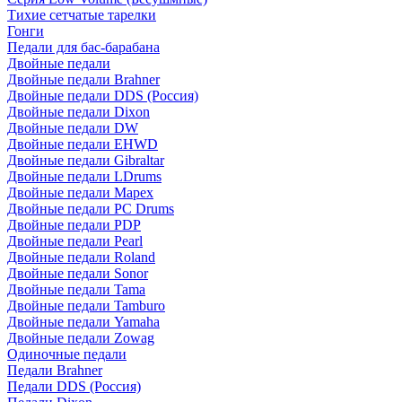
Тихие сетчатые тарелки
Гонги
Педали для бас-барабана
Двойные педали
Двойные педали Brahner
Двойные педали DDS (Россия)
Двойные педали Dixon
Двойные педали DW
Двойные педали EHWD
Двойные педали Gibraltar
Двойные педали LDrums
Двойные педали Mapex
Двойные педали PC Drums
Двойные педали PDP
Двойные педали Pearl
Двойные педали Roland
Двойные педали Sonor
Двойные педали Tama
Двойные педали Tamburo
Двойные педали Yamaha
Двойные педали Zowag
Одиночные педали
Педали Brahner
Педали DDS (Россия)