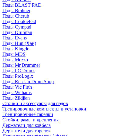
Пэды BLAST PAD
Пэды Brahner
Пэды Cherub
Пэды CookiePad
Пэды Cympad
Пэды Drumfan
Пэды Evans
Пэды Hun (Хан)
Пэды Kingdo
Пэды MDS
Пэды Mezzo
Пэды Mr.Drummer
Пэды PC Drums
Пэды ProLogix
Пэды Russian Drum Shop
Пэды Vic Firth
Пэды Williams
Пэды Zildjian
Стойки и аксессуары для пэдов
Тренировочные комплекты и установки
Тренировочные тарелки
Стойки, рамы и крепления
Держатели для ковбела
Держатели для тарелок