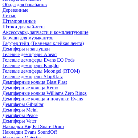
Обода для барабанов
Деревянные
Литые
Штампованные
Штоки для хай-хэта
Аксессуары, запчасти и комплектующие
Беруши для музыкантов
Гаффер тейп (Тканевая клейкая лента)
Демпферы и заглушки
Гелевые демпферы Ahead
Гелевые демпферы Evans EQ Pods
Гелевые демпферы Kingdo
Гелевые демпферы Moongel (RTOM)
Гелевые демпферы SlapKlatz
Демпферные кольца Blast Plast
Демпферные кольца Remo
Демпферные кольца Williams Zero Rings
Демпферные кольца и подушки Evans
Демпферы Gibraltar
Демпферы Meinl
Демпферы Peace
Демпферы Vater
Накладки Big Fat Snare Drum
Накладки Evans SoundOff
Накладки Majestic