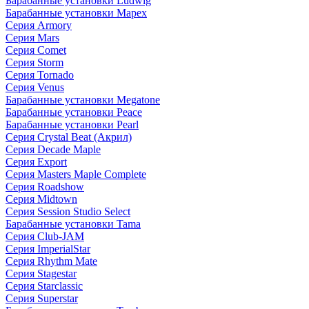
Барабанные установки Ludwig
Барабанные установки Mapex
Серия Armory
Серия Mars
Серия Comet
Серия Storm
Серия Tornado
Серия Venus
Барабанные установки Megatone
Барабанные установки Peace
Барабанные установки Pearl
Серия Crystal Beat (Акрил)
Серия Decade Maple
Серия Export
Серия Masters Maple Complete
Серия Roadshow
Серия Midtown
Серия Session Studio Select
Барабанные установки Tama
Серия Club-JAM
Серия ImperialStar
Серия Rhythm Mate
Серия Stagestar
Серия Starclassic
Серия Superstar