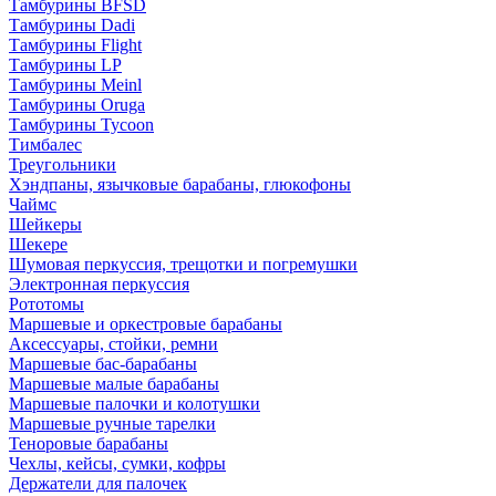
Тамбурины BFSD
Тамбурины Dadi
Тамбурины Flight
Тамбурины LP
Тамбурины Meinl
Тамбурины Oruga
Тамбурины Tycoon
Тимбалес
Треугольники
Хэндпаны, язычковые барабаны, глюкофоны
Чаймс
Шейкеры
Шекере
Шумовая перкуссия, трещотки и погремушки
Электронная перкуссия
Рототомы
Маршевые и оркестровые барабаны
Аксессуары, стойки, ремни
Маршевые бас-барабаны
Маршевые малые барабаны
Маршевые палочки и колотушки
Маршевые ручные тарелки
Теноровые барабаны
Чехлы, кейсы, сумки, кофры
Держатели для палочек