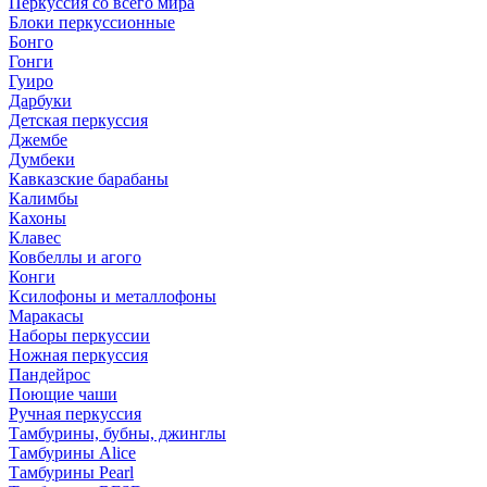
Перкуссия со всего мира
Блоки перкуссионные
Бонго
Гонги
Гуиро
Дарбуки
Детская перкуссия
Джембе
Думбеки
Кавказские барабаны
Калимбы
Кахоны
Клавес
Ковбеллы и агого
Конги
Ксилофоны и металлофоны
Маракасы
Наборы перкуссии
Ножная перкуссия
Пандейрос
Поющие чаши
Ручная перкуссия
Тамбурины, бубны, джинглы
Тамбурины Alice
Тамбурины Pearl