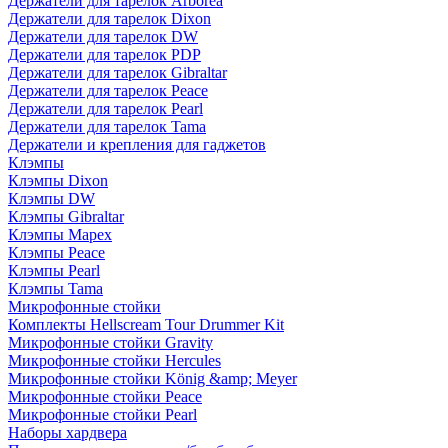
Держатели для тарелок Arborea
Держатели для тарелок Dixon
Держатели для тарелок DW
Держатели для тарелок PDP
Держатели для тарелок Gibraltar
Держатели для тарелок Peace
Держатели для тарелок Pearl
Держатели для тарелок Tama
Держатели и крепления для гаджетов
Клэмпы
Клэмпы Dixon
Клэмпы DW
Клэмпы Gibraltar
Клэмпы Mapex
Клэмпы Peace
Клэмпы Pearl
Клэмпы Tama
Микрофонные стойки
Комплекты Hellscream Tour Drummer Kit
Микрофонные стойки Gravity
Микрофонные стойки Hercules
Микрофонные стойки König &amp; Meyer
Микрофонные стойки Peace
Микрофонные стойки Pearl
Наборы хардвера