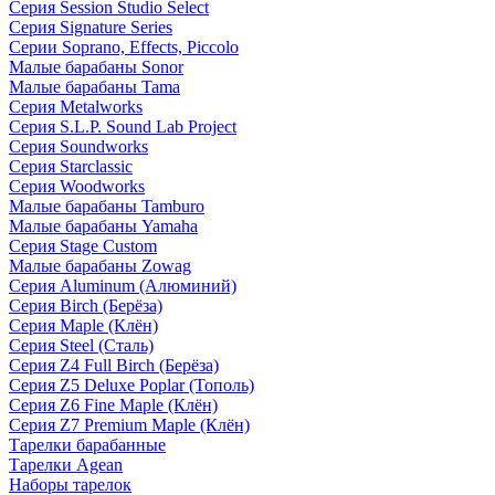
Серия Session Studio Select
Серия Signature Series
Серии Soprano, Effects, Piccolo
Малые барабаны Sonor
Малые барабаны Tama
Серия Metalworks
Серия S.L.P. Sound Lab Project
Серия Soundworks
Серия Starclassic
Серия Woodworks
Малые барабаны Tamburo
Малые барабаны Yamaha
Серия Stage Custom
Малые барабаны Zowag
Серия Aluminum (Алюминий)
Серия Birch (Берёза)
Серия Maple (Клён)
Серия Steel (Сталь)
Серия Z4 Full Birch (Берёза)
Серия Z5 Deluxe Poplar (Тополь)
Серия Z6 Fine Maple (Клён)
Серия Z7 Premium Maple (Клён)
Тарелки барабанные
Тарелки Agean
Наборы тарелок