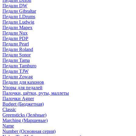
Педали Dixon
Педали DW
Педали Gibraltar
Педали LDrums
Педали Ludwig
Педали Mapex
Педали Nux
Педали PDP
Педали Pearl
Педали Roland
Педали Sonor
Педали Tama
Педали Tamburo
Педали TJW
Педали Zowag
Педали для кахонов
Упоры для педалей
Палочки, щётки, руты, маллеты
Палочки Agner
Budget (Бюджетная)
Classic
Greensticks (Зелёные)
Marching (Маршевые)
Name
Number (Основная серия)