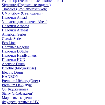
Nylon Tip (Нейлоновые наконечники)
Signature (Подписные модели)
Timbales (Без наконечников)
UV и Glow (Светящиеся)
Палочки Ahead
Запчасти для палочек Ahead
Палочки Arborea
Палочки Artbeat
American Series
Classic Series
Eco Line
Цветные модели
Палочки DSticks
Палочки HeadHunters
Палочки HUN
Acoustic Drum
Bluefire (Бюджетные)
Electric Drum
HANBOY
Premium Hickory (Орех)
Premium Oak (Дуб)
Qi (Бюджетные)
Starry (с блёстками)
Маршевые модели
Флуоресцентные и UV