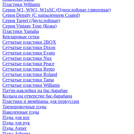
Пластики Williams
Серии W1, WW1, W1xSC (Однослойные глянцевые)
Серия Density (C напылением Coated)
Серия Target (Двухслойные)
Серия Vintage Tone (Кожа)
Пластики Yamaha
Кевларовые сетки
Сетчатые пластики 2BOX
Сетчатые пластики Dixon
Сетчатые пластики Evans
Сетчатые пластики Nux
Сетчатые пластики Peace
Сетчатые пластики Remo
Сетчатые пластики Roland
Сетчатые пластики Tama
Сетчатые пластики Williams
Патчи-наклейки на бас-барабан
Кольца на отверстие бас-барабана
Пластики и мембраны для перкуссии
Тренировочные пэды
Наколенные пэды
Пэды для ног
Пэды для рук
Пэды Agner
Пэды Arborea