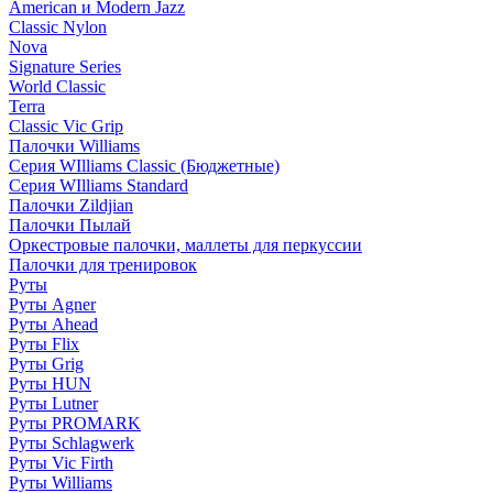
American и Modern Jazz
Classic Nylon
Nova
Signature Series
World Classic
Terra
Classic Vic Grip
Палочки Williams
Серия WIlliams Classic (Бюджетные)
Серия WIlliams Standard
Палочки Zildjian
Палочки Пылай
Оркестровые палочки, маллеты для перкуссии
Палочки для тренировок
Руты
Руты Agner
Руты Ahead
Руты Flix
Руты Grig
Руты HUN
Руты Lutner
Руты PROMARK
Руты Schlagwerk
Руты Vic Firth
Руты Williams