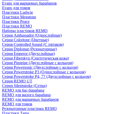
Evans для маршевых барабанов
Evans для томов
Пластики Ludwig
Пластики Megatone
Пластики Peace
Пластики REMO
Наборы пластиков REMO
Серия Ambassador (Однослойные)
Серия Colortone (Цветные)
Серия Controlled Sound (С пятаком)
Серия Diplomat (Резонаторные)
Серия Emperor (Двухслойные)
Серия Fiberskyn (Синтетическая кожа)
Серия Pinstripe (Двухслойные с кольцом)
Серия Powersonic (Двухслойные с кольцом)
Серия Powerstroke P3 (Однослойные с кольцом)
Серия Powerstroke P4, 77 (Двухслойные с кольцом)
Серия REMO UT
Серия Silentstroke (Сетки)
REMO для бас-барабана
REMO для малого барабана
REMO для маршевых барабанов
REMO для томов
Резонаторные пластики REMO
Пластики Tama