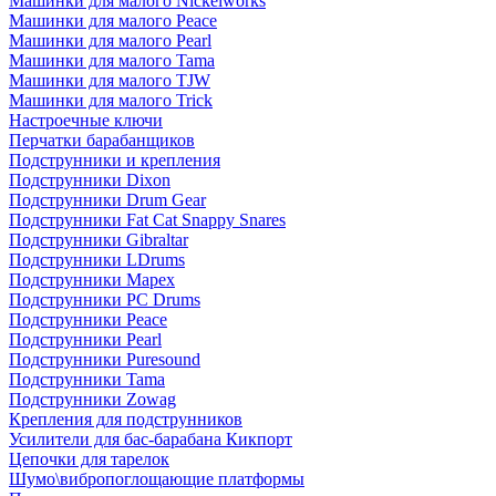
Машинки для малого Nickelworks
Машинки для малого Peace
Машинки для малого Pearl
Машинки для малого Tama
Машинки для малого TJW
Машинки для малого Trick
Настроечные ключи
Перчатки барабанщиков
Подструнники и крепления
Подструнники Dixon
Подструнники Drum Gear
Подструнники Fat Cat Snappy Snares
Подструнники Gibraltar
Подструнники LDrums
Подструнники Mapex
Подструнники PC Drums
Подструнники Peace
Подструнники Pearl
Подструнники Puresound
Подструнники Tama
Подструнники Zowag
Крепления для подструнников
Усилители для бас-барабана Кикпорт
Цепочки для тарелок
Шумо\вибропоглощающие платформы