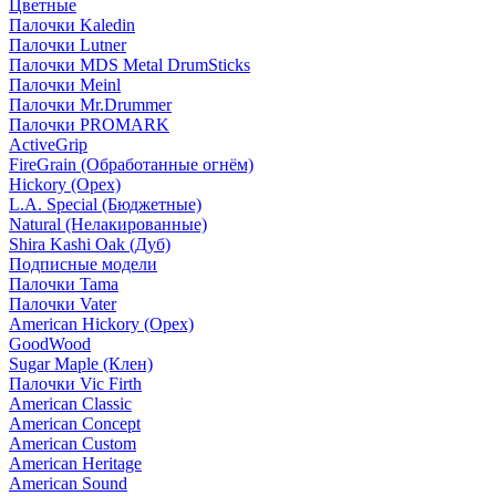
Цветные
Палочки Kaledin
Палочки Lutner
Палочки MDS Metal DrumSticks
Палочки Meinl
Палочки Mr.Drummer
Палочки PROMARK
ActiveGrip
FireGrain (Обработанные огнём)
Hickory (Орех)
L.A. Special (Бюджетные)
Natural (Нелакированные)
Shira Kashi Oak (Дуб)
Подписные модели
Палочки Tama
Палочки Vater
American Hickory (Орех)
GoodWood
Sugar Maple (Клен)
Палочки Vic Firth
American Classic
American Concept
American Custom
American Heritage
American Sound