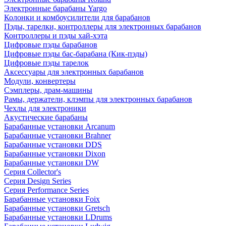
Электронные барабаны Yargo
Колонки и комбоусилители для барабанов
Пэды, тарелки, контроллеры для электронных барабанов
Контроллеры и пэды хай-хэта
Цифровые пэды барабанов
Цифровые пэды бас-барабана (Кик-пэды)
Цифровые пэды тарелок
Аксессуары для электронных барабанов
Модули, конвертеры
Сэмплеры, драм-машины
Рамы, держатели, клэмпы для электронных барабанов
Чехлы для электроники
Акустические барабаны
Барабанные установки Arcanum
Барабанные установки Brahner
Барабанные установки DDS
Барабанные установки Dixon
Барабанные установки DW
Серия Collector's
Серия Design Series
Серия Performance Series
Барабанные установки Foix
Барабанные установки Gretsch
Барабанные установки LDrums