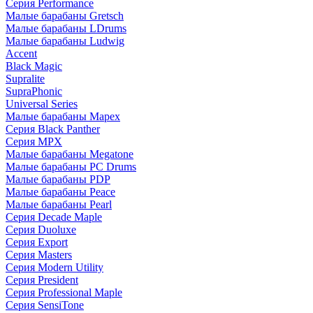
Серия Performance
Малые барабаны Gretsch
Малые барабаны LDrums
Малые барабаны Ludwig
Accent
Black Magic
Supralite
SupraPhonic
Universal Series
Малые барабаны Mapex
Серия Black Panther
Серия MPX
Малые барабаны Megatone
Малые барабаны PC Drums
Малые барабаны PDP
Малые барабаны Peace
Малые барабаны Pearl
Серия Decade Maple
Серия Duoluxe
Серия Export
Серия Masters
Серия Modern Utility
Серия President
Серия Professional Maple
Серия SensiTone