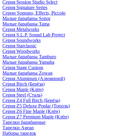
Серия Session Studio Select
Серия Signature Series
Серии Soprano, Effects, Piccolo
Малые барабаны Sonor
Малые барабаны Tama
Серия Metalworks
Серия S.L.P. Sound Lab Project
Серия Soundworks
Серия Starclassic
Серия Woodworks
Малые барабаны Tamburo
Малые барабаны Yamaha
Серия Stage Custom
Малые барабаны Zowag
Серия Aluminum (Алюминий)
Серия Birch (Берёза)
Серия Maple (Клён)
Серия Steel (Сталь)
Серия Z4 Full Birch (Берёза)
Серия Z5 Deluxe Poplar (Тополь)
Серия Z6 Fine Maple (Клён)
Серия Z7 Premium Maple (Клён)
Тарелки барабанные
Тарелки Agean
Наборы тарелок