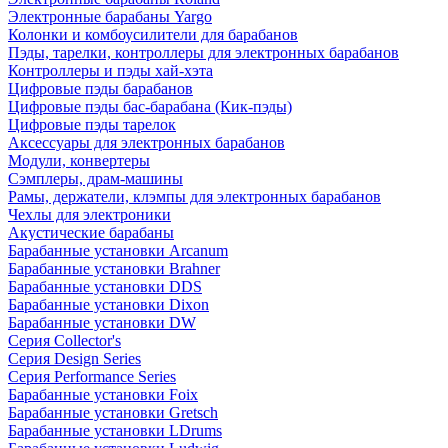
Электронные барабаны Yargo
Колонки и комбоусилители для барабанов
Пэды, тарелки, контроллеры для электронных барабанов
Контроллеры и пэды хай-хэта
Цифровые пэды барабанов
Цифровые пэды бас-барабана (Кик-пэды)
Цифровые пэды тарелок
Аксессуары для электронных барабанов
Модули, конвертеры
Сэмплеры, драм-машины
Рамы, держатели, клэмпы для электронных барабанов
Чехлы для электроники
Акустические барабаны
Барабанные установки Arcanum
Барабанные установки Brahner
Барабанные установки DDS
Барабанные установки Dixon
Барабанные установки DW
Серия Collector's
Серия Design Series
Серия Performance Series
Барабанные установки Foix
Барабанные установки Gretsch
Барабанные установки LDrums