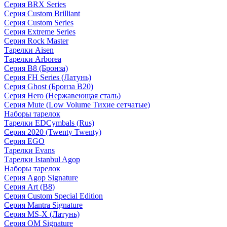
Серия BRX Series
Серия Custom Brilliant
Серия Custom Series
Серия Extreme Series
Серия Rock Master
Тарелки Aisen
Тарелки Arborea
Серия B8 (Бронза)
Серия FH Series (Латунь)
Серия Ghost (Бронза B20)
Серия Hero (Нержавеющая сталь)
Серия Mute (Low Volume Тихие сетчатые)
Наборы тарелок
Тарелки EDCymbals (Rus)
Серия 2020 (Twenty Twenty)
Серия EGO
Тарелки Evans
Тарелки Istanbul Agop
Наборы тарелок
Серия Agop Signature
Серия Art (B8)
Серия Custom Special Edition
Серия Mantra Signature
Серия MS-X (Латунь)
Серия OM Signature