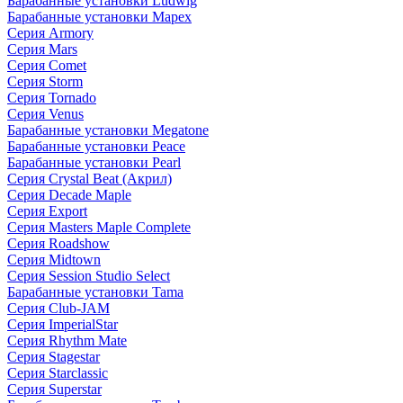
Барабанные установки Ludwig
Барабанные установки Mapex
Серия Armory
Серия Mars
Серия Comet
Серия Storm
Серия Tornado
Серия Venus
Барабанные установки Megatone
Барабанные установки Peace
Барабанные установки Pearl
Серия Crystal Beat (Акрил)
Серия Decade Maple
Серия Export
Серия Masters Maple Complete
Серия Roadshow
Серия Midtown
Серия Session Studio Select
Барабанные установки Tama
Серия Club-JAM
Серия ImperialStar
Серия Rhythm Mate
Серия Stagestar
Серия Starclassic
Серия Superstar