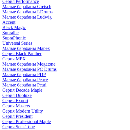
Серия Performance
Малые барабаны Gretsch
Малые барабаны LDrums
Малые барабаны Ludwig
Accent
Black Magic
Supralite
SupraPhonic
Universal Series
Малые барабаны Mapex
Серия Black Panther
Серия MPX
Малые барабаны Megatone
Малые барабаны PC Drums
Малые барабаны PDP
Малые барабаны Peace
Малые барабаны Pearl
Серия Decade Maple
Серия Duoluxe
Серия Export
Серия Masters
Серия Modern Utility
Серия President
Серия Professional Maple
Серия SensiTone