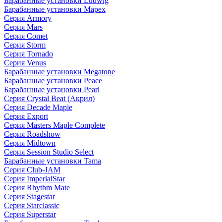
Барабанные установки Ludwig
Барабанные установки Mapex
Серия Armory
Серия Mars
Серия Comet
Серия Storm
Серия Tornado
Серия Venus
Барабанные установки Megatone
Барабанные установки Peace
Барабанные установки Pearl
Серия Crystal Beat (Акрил)
Серия Decade Maple
Серия Export
Серия Masters Maple Complete
Серия Roadshow
Серия Midtown
Серия Session Studio Select
Барабанные установки Tama
Серия Club-JAM
Серия ImperialStar
Серия Rhythm Mate
Серия Stagestar
Серия Starclassic
Серия Superstar