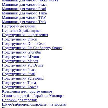
Машинки для малого Nickelworks
Машинки для малого Peace
Машинки для малого Pearl
Машинки для малого Tama
Машинки для малого TJW
Машинки для малого Trick
Настроечные ключи
Перчатки барабанщиков
Подструнники и крепления
Подструнники Dixon
Подструнники Drum Gear
Подструнники Fat Cat Snappy Snares
Подструнники Gibraltar
Подструнники LDrums
Подструнники Mapex
Подструнники PC Drums
Подструнники Peace
Подструнники Pearl
Подструнники Puresound
Подструнники Tama
Подструнники Zowag
Крепления для подструнников
Усилители для бас-барабана Кикпорт
Цепочки для тарелок
Шумо\вибропоглощающие платформы