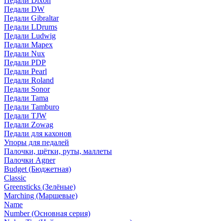
Педали Dixon
Педали DW
Педали Gibraltar
Педали LDrums
Педали Ludwig
Педали Mapex
Педали Nux
Педали PDP
Педали Pearl
Педали Roland
Педали Sonor
Педали Tama
Педали Tamburo
Педали TJW
Педали Zowag
Педали для кахонов
Упоры для педалей
Палочки, щётки, руты, маллеты
Палочки Agner
Budget (Бюджетная)
Classic
Greensticks (Зелёные)
Marching (Маршевые)
Name
Number (Основная серия)