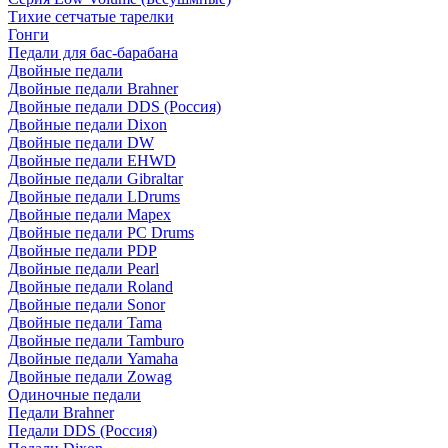
Тихие сетчатые тарелки
Гонги
Педали для бас-барабана
Двойные педали
Двойные педали Brahner
Двойные педали DDS (Россия)
Двойные педали Dixon
Двойные педали DW
Двойные педали EHWD
Двойные педали Gibraltar
Двойные педали LDrums
Двойные педали Mapex
Двойные педали PC Drums
Двойные педали PDP
Двойные педали Pearl
Двойные педали Roland
Двойные педали Sonor
Двойные педали Tama
Двойные педали Tamburo
Двойные педали Yamaha
Двойные педали Zowag
Одиночные педали
Педали Brahner
Педали DDS (Россия)