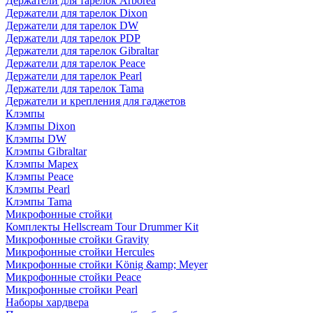
Держатели для тарелок Arborea
Держатели для тарелок Dixon
Держатели для тарелок DW
Держатели для тарелок PDP
Держатели для тарелок Gibraltar
Держатели для тарелок Peace
Держатели для тарелок Pearl
Держатели для тарелок Tama
Держатели и крепления для гаджетов
Клэмпы
Клэмпы Dixon
Клэмпы DW
Клэмпы Gibraltar
Клэмпы Mapex
Клэмпы Peace
Клэмпы Pearl
Клэмпы Tama
Микрофонные стойки
Комплекты Hellscream Tour Drummer Kit
Микрофонные стойки Gravity
Микрофонные стойки Hercules
Микрофонные стойки König &amp; Meyer
Микрофонные стойки Peace
Микрофонные стойки Pearl
Наборы хардвера