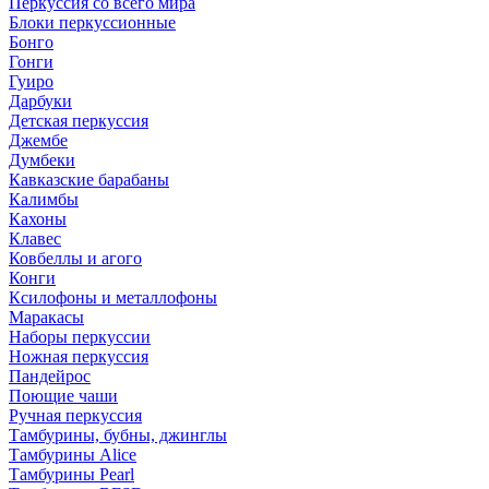
Перкуссия со всего мира
Блоки перкуссионные
Бонго
Гонги
Гуиро
Дарбуки
Детская перкуссия
Джембе
Думбеки
Кавказские барабаны
Калимбы
Кахоны
Клавес
Ковбеллы и агого
Конги
Ксилофоны и металлофоны
Маракасы
Наборы перкуссии
Ножная перкуссия
Пандейрос
Поющие чаши
Ручная перкуссия
Тамбурины, бубны, джинглы
Тамбурины Alice
Тамбурины Pearl