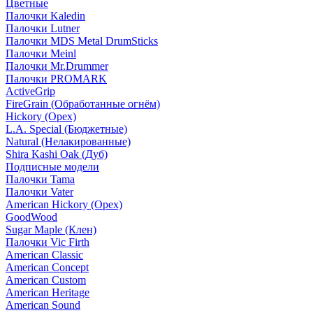
Цветные
Палочки Kaledin
Палочки Lutner
Палочки MDS Metal DrumSticks
Палочки Meinl
Палочки Mr.Drummer
Палочки PROMARK
ActiveGrip
FireGrain (Обработанные огнём)
Hickory (Орех)
L.A. Special (Бюджетные)
Natural (Нелакированные)
Shira Kashi Oak (Дуб)
Подписные модели
Палочки Tama
Палочки Vater
American Hickory (Орех)
GoodWood
Sugar Maple (Клен)
Палочки Vic Firth
American Classic
American Concept
American Custom
American Heritage
American Sound