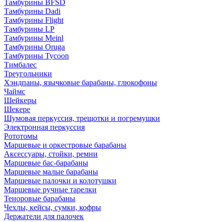
Тамбурины BFSD
Тамбурины Dadi
Тамбурины Flight
Тамбурины LP
Тамбурины Meinl
Тамбурины Oruga
Тамбурины Tycoon
Тимбалес
Треугольники
Хэндпаны, язычковые барабаны, глюкофоны
Чаймс
Шейкеры
Шекере
Шумовая перкуссия, трещотки и погремушки
Электронная перкуссия
Рототомы
Маршевые и оркестровые барабаны
Аксессуары, стойки, ремни
Маршевые бас-барабаны
Маршевые малые барабаны
Маршевые палочки и колотушки
Маршевые ручные тарелки
Теноровые барабаны
Чехлы, кейсы, сумки, кофры
Держатели для палочек