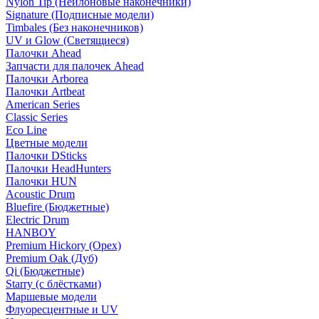
Nylon Tip (Нейлоновые наконечники)
Signature (Подписные модели)
Timbales (Без наконечников)
UV и Glow (Светящиеся)
Палочки Ahead
Запчасти для палочек Ahead
Палочки Arborea
Палочки Artbeat
American Series
Classic Series
Eco Line
Цветные модели
Палочки DSticks
Палочки HeadHunters
Палочки HUN
Acoustic Drum
Bluefire (Бюджетные)
Electric Drum
HANBOY
Premium Hickory (Орех)
Premium Oak (Дуб)
Qi (Бюджетные)
Starry (с блёстками)
Маршевые модели
Флуоресцентные и UV