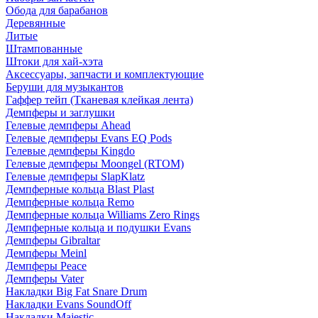
Обода для барабанов
Деревянные
Литые
Штампованные
Штоки для хай-хэта
Аксессуары, запчасти и комплектующие
Беруши для музыкантов
Гаффер тейп (Тканевая клейкая лента)
Демпферы и заглушки
Гелевые демпферы Ahead
Гелевые демпферы Evans EQ Pods
Гелевые демпферы Kingdo
Гелевые демпферы Moongel (RTOM)
Гелевые демпферы SlapKlatz
Демпферные кольца Blast Plast
Демпферные кольца Remo
Демпферные кольца Williams Zero Rings
Демпферные кольца и подушки Evans
Демпферы Gibraltar
Демпферы Meinl
Демпферы Peace
Демпферы Vater
Накладки Big Fat Snare Drum
Накладки Evans SoundOff
Накладки Majestic