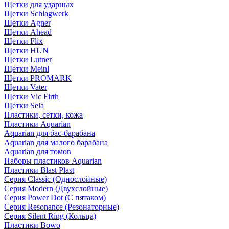
Щетки для ударных
Щетки Schlagwerk
Щетки Agner
Щетки Ahead
Щетки Flix
Щетки HUN
Щетки Lutner
Щетки Meinl
Щетки PROMARK
Щетки Vater
Щетки Vic Firth
Щетки Sela
Пластики, сетки, кожа
Пластики Aquarian
Aquarian для бас-барабана
Aquarian для малого барабана
Aquarian для томов
Наборы пластиков Aquarian
Пластики Blast Plast
Серия Classic (Однослойные)
Серия Modern (Двухслойные)
Серия Power Dot (С пятаком)
Серия Resonance (Резонаторные)
Серия Silent Ring (Кольца)
Пластики Bowo