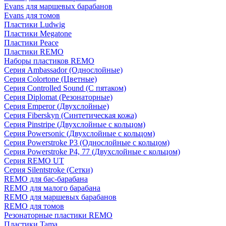
Evans для маршевых барабанов
Evans для томов
Пластики Ludwig
Пластики Megatone
Пластики Peace
Пластики REMO
Наборы пластиков REMO
Серия Ambassador (Однослойные)
Серия Colortone (Цветные)
Серия Controlled Sound (С пятаком)
Серия Diplomat (Резонаторные)
Серия Emperor (Двухслойные)
Серия Fiberskyn (Синтетическая кожа)
Серия Pinstripe (Двухслойные с кольцом)
Серия Powersonic (Двухслойные с кольцом)
Серия Powerstroke P3 (Однослойные с кольцом)
Серия Powerstroke P4, 77 (Двухслойные с кольцом)
Серия REMO UT
Серия Silentstroke (Сетки)
REMO для бас-барабана
REMO для малого барабана
REMO для маршевых барабанов
REMO для томов
Резонаторные пластики REMO
Пластики Tama