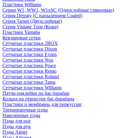
Пластики Williams
Серии W1, WW1, W1xSC (Однослойные глянцевые)
Серия Density (C напылением Coated)
Серия Target (Двухслойные)
Серия Vintage Tone (Кожа)
Пластики Yamaha
Кевларовые сетки
Сетчатые пластики 2BOX
Сетчатые пластики Dixon
Сетчатые пластики Evans
Сетчатые пластики Nux
Сетчатые пластики Peace
Сетчатые пластики Remo
Сетчатые пластики Roland
Сетчатые пластики Tama
Сетчатые пластики Williams
Патчи-наклейки на бас-барабан
Кольца на отверстие бас-барабана
Пластики и мембраны для перкуссии
Тренировочные пэды
Наколенные пэды
Пэды для ног
Пэды для рук
Пэды Agner
Пэды Arborea