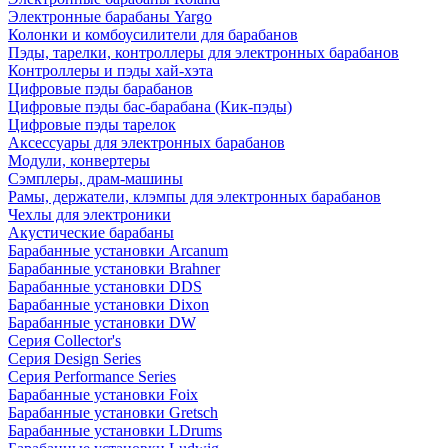
Электронные барабаны Yargo
Колонки и комбоусилители для барабанов
Пэды, тарелки, контроллеры для электронных барабанов
Контроллеры и пэды хай-хэта
Цифровые пэды барабанов
Цифровые пэды бас-барабана (Кик-пэды)
Цифровые пэды тарелок
Аксессуары для электронных барабанов
Модули, конвертеры
Сэмплеры, драм-машины
Рамы, держатели, клэмпы для электронных барабанов
Чехлы для электроники
Акустические барабаны
Барабанные установки Arcanum
Барабанные установки Brahner
Барабанные установки DDS
Барабанные установки Dixon
Барабанные установки DW
Серия Collector's
Серия Design Series
Серия Performance Series
Барабанные установки Foix
Барабанные установки Gretsch
Барабанные установки LDrums