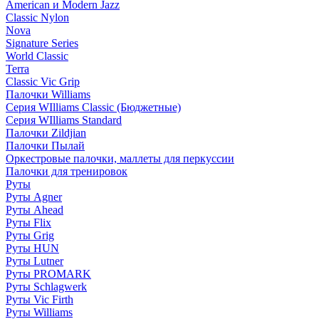
American и Modern Jazz
Classic Nylon
Nova
Signature Series
World Classic
Terra
Classic Vic Grip
Палочки Williams
Серия WIlliams Classic (Бюджетные)
Серия WIlliams Standard
Палочки Zildjian
Палочки Пылай
Оркестровые палочки, маллеты для перкуссии
Палочки для тренировок
Руты
Руты Agner
Руты Ahead
Руты Flix
Руты Grig
Руты HUN
Руты Lutner
Руты PROMARK
Руты Schlagwerk
Руты Vic Firth
Руты Williams