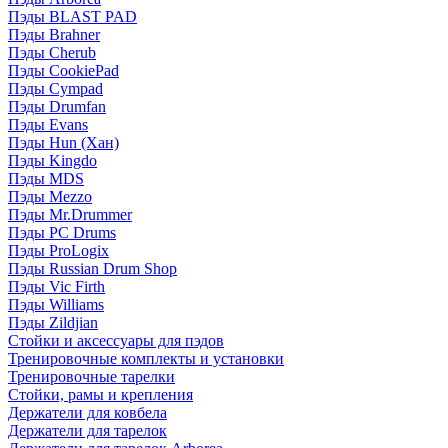
Пэды BLAST PAD
Пэды Brahner
Пэды Cherub
Пэды CookiePad
Пэды Cympad
Пэды Drumfan
Пэды Evans
Пэды Hun (Хан)
Пэды Kingdo
Пэды MDS
Пэды Mezzo
Пэды Mr.Drummer
Пэды PC Drums
Пэды ProLogix
Пэды Russian Drum Shop
Пэды Vic Firth
Пэды Williams
Пэды Zildjian
Стойки и аксессуары для пэдов
Тренировочные комплекты и установки
Тренировочные тарелки
Стойки, рамы и крепления
Держатели для ковбела
Держатели для тарелок