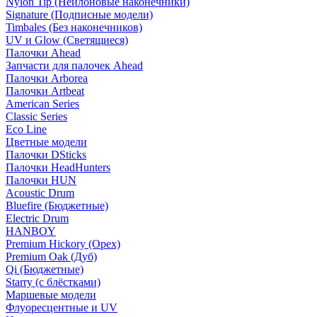
Nylon Tip (Нейлоновые наконечники)
Signature (Подписные модели)
Timbales (Без наконечников)
UV и Glow (Светящиеся)
Палочки Ahead
Запчасти для палочек Ahead
Палочки Arborea
Палочки Artbeat
American Series
Classic Series
Eco Line
Цветные модели
Палочки DSticks
Палочки HeadHunters
Палочки HUN
Acoustic Drum
Bluefire (Бюджетные)
Electric Drum
HANBOY
Premium Hickory (Орех)
Premium Oak (Дуб)
Qi (Бюджетные)
Starry (с блёстками)
Маршевые модели
Флуоресцентные и UV