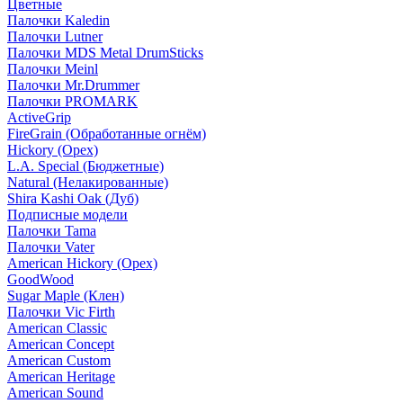
Цветные
Палочки Kaledin
Палочки Lutner
Палочки MDS Metal DrumSticks
Палочки Meinl
Палочки Mr.Drummer
Палочки PROMARK
ActiveGrip
FireGrain (Обработанные огнём)
Hickory (Орех)
L.A. Special (Бюджетные)
Natural (Нелакированные)
Shira Kashi Oak (Дуб)
Подписные модели
Палочки Tama
Палочки Vater
American Hickory (Орех)
GoodWood
Sugar Maple (Клен)
Палочки Vic Firth
American Classic
American Concept
American Custom
American Heritage
American Sound