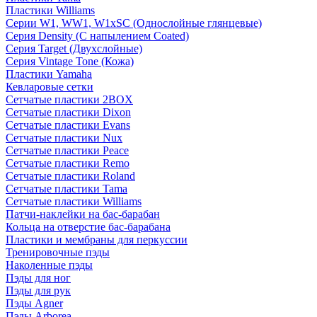
Пластики Williams
Серии W1, WW1, W1xSC (Однослойные глянцевые)
Серия Density (C напылением Coated)
Серия Target (Двухслойные)
Серия Vintage Tone (Кожа)
Пластики Yamaha
Кевларовые сетки
Сетчатые пластики 2BOX
Сетчатые пластики Dixon
Сетчатые пластики Evans
Сетчатые пластики Nux
Сетчатые пластики Peace
Сетчатые пластики Remo
Сетчатые пластики Roland
Сетчатые пластики Tama
Сетчатые пластики Williams
Патчи-наклейки на бас-барабан
Кольца на отверстие бас-барабана
Пластики и мембраны для перкуссии
Тренировочные пэды
Наколенные пэды
Пэды для ног
Пэды для рук
Пэды Agner
Пэды Arborea