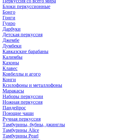
Перкуссия со всего мира
Блоки перкуссионные
Бонго
Гонги
Гуиро
Дарбуки
Детская перкуссия
Джембе
Думбеки
Кавказские барабаны
Калимбы
Кахоны
Клавес
Ковбеллы и агого
Конги
Ксилофоны и металлофоны
Маракасы
Наборы перкуссии
Ножная перкуссия
Пандейрос
Поющие чаши
Ручная перкуссия
Тамбурины, бубны, джинглы
Тамбурины Alice
Тамбурины Pearl