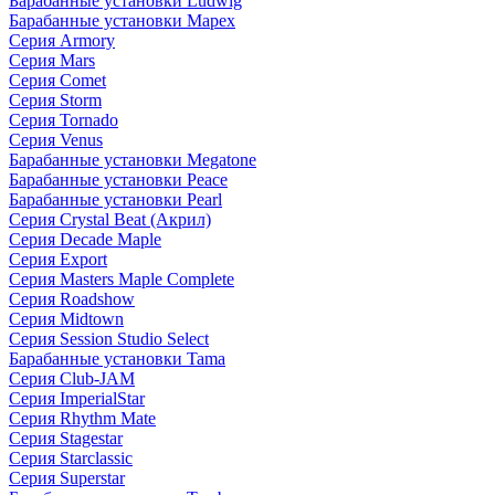
Барабанные установки Ludwig
Барабанные установки Mapex
Серия Armory
Серия Mars
Серия Comet
Серия Storm
Серия Tornado
Серия Venus
Барабанные установки Megatone
Барабанные установки Peace
Барабанные установки Pearl
Серия Crystal Beat (Акрил)
Серия Decade Maple
Серия Export
Серия Masters Maple Complete
Серия Roadshow
Серия Midtown
Серия Session Studio Select
Барабанные установки Tama
Серия Club-JAM
Серия ImperialStar
Серия Rhythm Mate
Серия Stagestar
Серия Starclassic
Серия Superstar