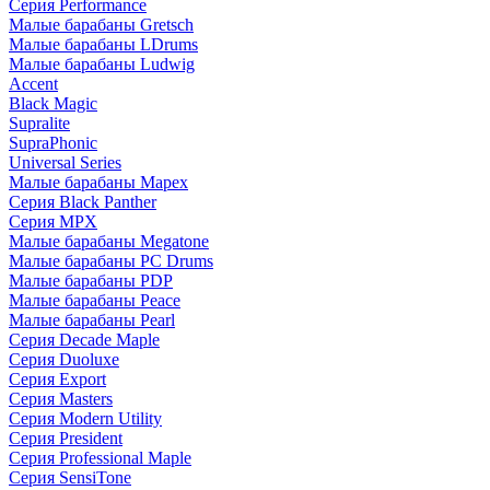
Серия Performance
Малые барабаны Gretsch
Малые барабаны LDrums
Малые барабаны Ludwig
Accent
Black Magic
Supralite
SupraPhonic
Universal Series
Малые барабаны Mapex
Серия Black Panther
Серия MPX
Малые барабаны Megatone
Малые барабаны PC Drums
Малые барабаны PDP
Малые барабаны Peace
Малые барабаны Pearl
Серия Decade Maple
Серия Duoluxe
Серия Export
Серия Masters
Серия Modern Utility
Серия President
Серия Professional Maple
Серия SensiTone