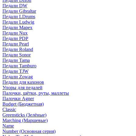
Педали Dixon
Педали DW
Педали Gibraltar
Педали LDrums
Педали Ludwig
Педали Mapex
Педали Nux
Педали PDP
Педали Pearl
Педали Roland
Педали Sonor
Педали Tama
Педали Tamburo
Педали TJW
Педали Zowag
Педали для кахонов
Упоры для педалей
Палочки, щётки, руты, маллеты
Палочки Agner
Budget (Бюджетная)
Classic
Greensticks (Зелёные)
Marching (Маршевые)
Name
Number (Основная серия)