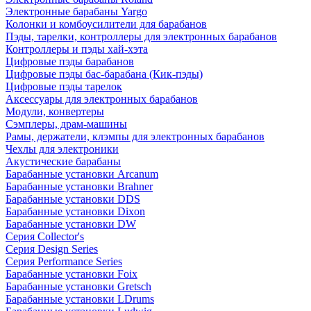
Электронные барабаны Yargo
Колонки и комбоусилители для барабанов
Пэды, тарелки, контроллеры для электронных барабанов
Контроллеры и пэды хай-хэта
Цифровые пэды барабанов
Цифровые пэды бас-барабана (Кик-пэды)
Цифровые пэды тарелок
Аксессуары для электронных барабанов
Модули, конвертеры
Сэмплеры, драм-машины
Рамы, держатели, клэмпы для электронных барабанов
Чехлы для электроники
Акустические барабаны
Барабанные установки Arcanum
Барабанные установки Brahner
Барабанные установки DDS
Барабанные установки Dixon
Барабанные установки DW
Серия Collector's
Серия Design Series
Серия Performance Series
Барабанные установки Foix
Барабанные установки Gretsch
Барабанные установки LDrums