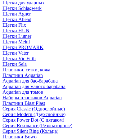
Щетки для ударных
Щетки Schlagwerk
Щетки Agner
Щетки Ahead
Щетки Flix
Щетки HUN
Щетки Lutner
Щетки Meinl
Щетки PROMARK
Щетки Vater
Щетки Vic Firth
Щетки Sela
Пластики, сетки, кожа
Пластики Aquarian
Aquarian для бас-барабана
Aquarian для малого барабана
Aquarian для томов
Наборы пластиков Aquarian
Пластики Blast Plast
Серия Classic (Однослойные)
Серия Modern (Двухслойные)
Серия Power Dot (С пятаком)
Серия Resonance (Резонаторные)
Серия Silent Ring (Кольца)
Пластики Bowo