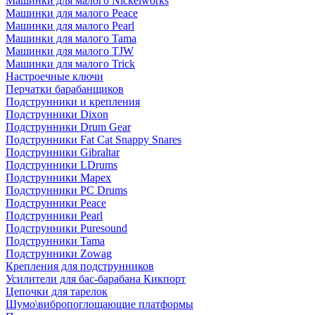
Машинки для малого Nickelworks
Машинки для малого Peace
Машинки для малого Pearl
Машинки для малого Tama
Машинки для малого TJW
Машинки для малого Trick
Настроечные ключи
Перчатки барабанщиков
Подструнники и крепления
Подструнники Dixon
Подструнники Drum Gear
Подструнники Fat Cat Snappy Snares
Подструнники Gibraltar
Подструнники LDrums
Подструнники Mapex
Подструнники PC Drums
Подструнники Peace
Подструнники Pearl
Подструнники Puresound
Подструнники Tama
Подструнники Zowag
Крепления для подструнников
Усилители для бас-барабана Кикпорт
Цепочки для тарелок
Шумо\вибропоглощающие платформы