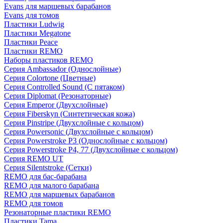
Evans для маршевых барабанов
Evans для томов
Пластики Ludwig
Пластики Megatone
Пластики Peace
Пластики REMO
Наборы пластиков REMO
Серия Ambassador (Однослойные)
Серия Colortone (Цветные)
Серия Controlled Sound (С пятаком)
Серия Diplomat (Резонаторные)
Серия Emperor (Двухслойные)
Серия Fiberskyn (Синтетическая кожа)
Серия Pinstripe (Двухслойные с кольцом)
Серия Powersonic (Двухслойные с кольцом)
Серия Powerstroke P3 (Однослойные с кольцом)
Серия Powerstroke P4, 77 (Двухслойные с кольцом)
Серия REMO UT
Серия Silentstroke (Сетки)
REMO для бас-барабана
REMO для малого барабана
REMO для маршевых барабанов
REMO для томов
Резонаторные пластики REMO
Пластики Tama