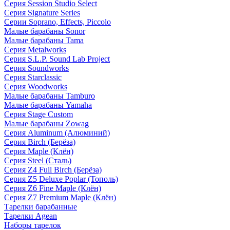
Серия Session Studio Select
Серия Signature Series
Серии Soprano, Effects, Piccolo
Малые барабаны Sonor
Малые барабаны Tama
Серия Metalworks
Серия S.L.P. Sound Lab Project
Серия Soundworks
Серия Starclassic
Серия Woodworks
Малые барабаны Tamburo
Малые барабаны Yamaha
Серия Stage Custom
Малые барабаны Zowag
Серия Aluminum (Алюминий)
Серия Birch (Берёза)
Серия Maple (Клён)
Серия Steel (Сталь)
Серия Z4 Full Birch (Берёза)
Серия Z5 Deluxe Poplar (Тополь)
Серия Z6 Fine Maple (Клён)
Серия Z7 Premium Maple (Клён)
Тарелки барабанные
Тарелки Agean
Наборы тарелок