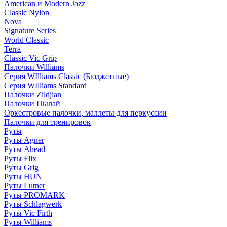
American и Modern Jazz
Classic Nylon
Nova
Signature Series
World Classic
Terra
Classic Vic Grip
Палочки Williams
Серия WIlliams Classic (Бюджетные)
Серия WIlliams Standard
Палочки Zildjian
Палочки Пылай
Оркестровые палочки, маллеты для перкуссии
Палочки для тренировок
Руты
Руты Agner
Руты Ahead
Руты Flix
Руты Grig
Руты HUN
Руты Lutner
Руты PROMARK
Руты Schlagwerk
Руты Vic Firth
Руты Williams