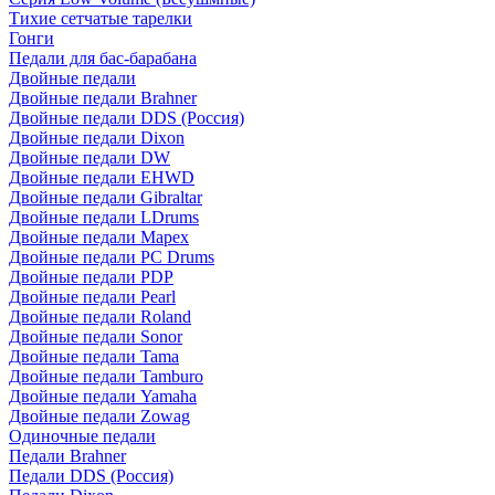
Тихие сетчатые тарелки
Гонги
Педали для бас-барабана
Двойные педали
Двойные педали Brahner
Двойные педали DDS (Россия)
Двойные педали Dixon
Двойные педали DW
Двойные педали EHWD
Двойные педали Gibraltar
Двойные педали LDrums
Двойные педали Mapex
Двойные педали PC Drums
Двойные педали PDP
Двойные педали Pearl
Двойные педали Roland
Двойные педали Sonor
Двойные педали Tama
Двойные педали Tamburo
Двойные педали Yamaha
Двойные педали Zowag
Одиночные педали
Педали Brahner
Педали DDS (Россия)