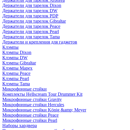
Держатели для тарелок Arborea
Держатели для тарелок Dixon
Держатели для тарелок DW
Держатели для тарелок PDP
Держатели для тарелок Gibraltar
Держатели для тарелок Peace
Держатели для тарелок Pearl
Держатели для тарелок Tama
Держатели и крепления для гаджетов
Клэмпы
Клэмпы Dixon
Клэмпы DW
Клэмпы Gibraltar
Клэмпы Mapex
Клэмпы Peace
Клэмпы Pearl
Клэмпы Tama
Микрофонные стойки
Комплекты Hellscream Tour Drummer Kit
Микрофонные стойки Gravity
Микрофонные стойки Hercules
Микрофонные стойки König &amp; Meyer
Микрофонные стойки Peace
Микрофонные стойки Pearl
Наборы хардвера