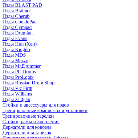
Пэды BLAST PAD
Пэды Brahner
Пэды Cherub
Пэды CookiePad
Пэды Cympad
Пэды Drumfan
Пэды Evans
Пэды Hun (Хан)
Пэды Kingdo
Пэды MDS
Пэды Mezzo
Пэды Mr.Drummer
Пэды PC Drums
Пэды ProLogix
Пэды Russian Drum Shop
Пэды Vic Firth
Пэды Williams
Пэды Zildjian
Стойки и аксессуары для пэдов
Тренировочные комплекты и установки
Тренировочные тарелки
Стойки, рамы и крепления
Держатели для ковбела
Держатели для тарелок