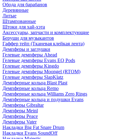
Обода для барабанов
Деревянные
Литые
Штампованные
Штоки для хай-хэта
Аксессуары, запчасти и комплектующие
Беруши для музыкантов
Гаффер тейп (Тканевая клейкая лента)
Демпферы и заглушки
Гелевые демпферы Ahead
Гелевые демпферы Evans EQ Pods
Гелевые демпферы Kingdo
Гелевые демпферы Moongel (RTOM)
Гелевые демпферы SlapKlatz
Демпферные кольца Blast Plast
Демпферные кольца Remo
Демпферные кольца Williams Zero Rings
Демпферные кольца и подушки Evans
Демпферы Gibraltar
Демпферы Meinl
Демпферы Peace
Демпферы Vater
Накладки Big Fat Snare Drum
Накладки Evans SoundOff
Накладки Majestic