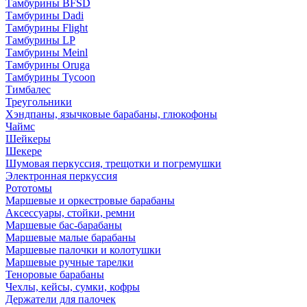
Тамбурины BFSD
Тамбурины Dadi
Тамбурины Flight
Тамбурины LP
Тамбурины Meinl
Тамбурины Oruga
Тамбурины Tycoon
Тимбалес
Треугольники
Хэндпаны, язычковые барабаны, глюкофоны
Чаймс
Шейкеры
Шекере
Шумовая перкуссия, трещотки и погремушки
Электронная перкуссия
Рототомы
Маршевые и оркестровые барабаны
Аксессуары, стойки, ремни
Маршевые бас-барабаны
Маршевые малые барабаны
Маршевые палочки и колотушки
Маршевые ручные тарелки
Теноровые барабаны
Чехлы, кейсы, сумки, кофры
Держатели для палочек