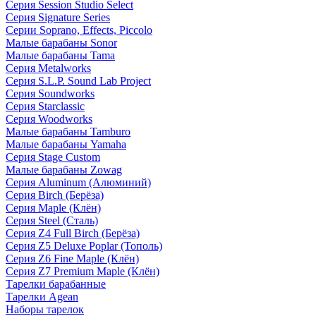
Серия Session Studio Select
Серия Signature Series
Серии Soprano, Effects, Piccolo
Малые барабаны Sonor
Малые барабаны Tama
Серия Metalworks
Серия S.L.P. Sound Lab Project
Серия Soundworks
Серия Starclassic
Серия Woodworks
Малые барабаны Tamburo
Малые барабаны Yamaha
Серия Stage Custom
Малые барабаны Zowag
Серия Aluminum (Алюминий)
Серия Birch (Берёза)
Серия Maple (Клён)
Серия Steel (Сталь)
Серия Z4 Full Birch (Берёза)
Серия Z5 Deluxe Poplar (Тополь)
Серия Z6 Fine Maple (Клён)
Серия Z7 Premium Maple (Клён)
Тарелки барабанные
Тарелки Agean
Наборы тарелок