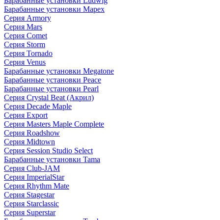
Барабанные установки Ludwig
Барабанные установки Mapex
Серия Armory
Серия Mars
Серия Comet
Серия Storm
Серия Tornado
Серия Venus
Барабанные установки Megatone
Барабанные установки Peace
Барабанные установки Pearl
Серия Crystal Beat (Акрил)
Серия Decade Maple
Серия Export
Серия Masters Maple Complete
Серия Roadshow
Серия Midtown
Серия Session Studio Select
Барабанные установки Tama
Серия Club-JAM
Серия ImperialStar
Серия Rhythm Mate
Серия Stagestar
Серия Starclassic
Серия Superstar