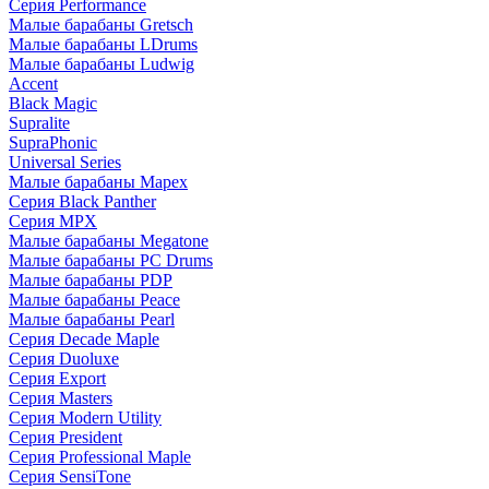
Серия Performance
Малые барабаны Gretsch
Малые барабаны LDrums
Малые барабаны Ludwig
Accent
Black Magic
Supralite
SupraPhonic
Universal Series
Малые барабаны Mapex
Серия Black Panther
Серия MPX
Малые барабаны Megatone
Малые барабаны PC Drums
Малые барабаны PDP
Малые барабаны Peace
Малые барабаны Pearl
Серия Decade Maple
Серия Duoluxe
Серия Export
Серия Masters
Серия Modern Utility
Серия President
Серия Professional Maple
Серия SensiTone