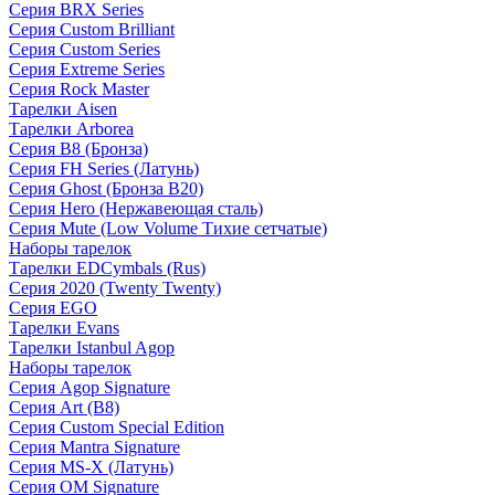
Серия BRX Series
Серия Custom Brilliant
Серия Custom Series
Серия Extreme Series
Серия Rock Master
Тарелки Aisen
Тарелки Arborea
Серия B8 (Бронза)
Серия FH Series (Латунь)
Серия Ghost (Бронза B20)
Серия Hero (Нержавеющая сталь)
Серия Mute (Low Volume Тихие сетчатые)
Наборы тарелок
Тарелки EDCymbals (Rus)
Серия 2020 (Twenty Twenty)
Серия EGO
Тарелки Evans
Тарелки Istanbul Agop
Наборы тарелок
Серия Agop Signature
Серия Art (B8)
Серия Custom Special Edition
Серия Mantra Signature
Серия MS-X (Латунь)
Серия OM Signature