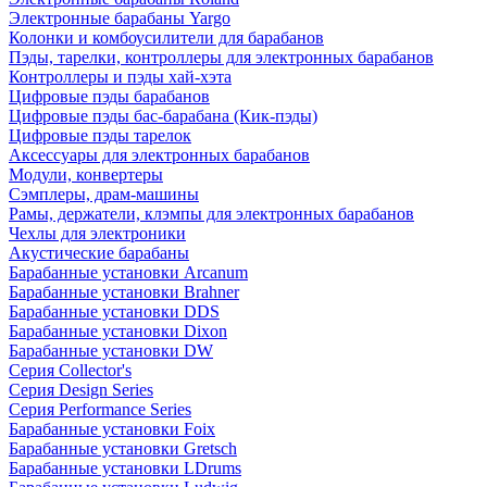
Электронные барабаны Yargo
Колонки и комбоусилители для барабанов
Пэды, тарелки, контроллеры для электронных барабанов
Контроллеры и пэды хай-хэта
Цифровые пэды барабанов
Цифровые пэды бас-барабана (Кик-пэды)
Цифровые пэды тарелок
Аксессуары для электронных барабанов
Модули, конвертеры
Сэмплеры, драм-машины
Рамы, держатели, клэмпы для электронных барабанов
Чехлы для электроники
Акустические барабаны
Барабанные установки Arcanum
Барабанные установки Brahner
Барабанные установки DDS
Барабанные установки Dixon
Барабанные установки DW
Серия Collector's
Серия Design Series
Серия Performance Series
Барабанные установки Foix
Барабанные установки Gretsch
Барабанные установки LDrums