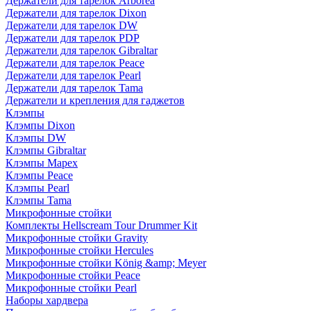
Держатели для тарелок Arborea
Держатели для тарелок Dixon
Держатели для тарелок DW
Держатели для тарелок PDP
Держатели для тарелок Gibraltar
Держатели для тарелок Peace
Держатели для тарелок Pearl
Держатели для тарелок Tama
Держатели и крепления для гаджетов
Клэмпы
Клэмпы Dixon
Клэмпы DW
Клэмпы Gibraltar
Клэмпы Mapex
Клэмпы Peace
Клэмпы Pearl
Клэмпы Tama
Микрофонные стойки
Комплекты Hellscream Tour Drummer Kit
Микрофонные стойки Gravity
Микрофонные стойки Hercules
Микрофонные стойки König &amp; Meyer
Микрофонные стойки Peace
Микрофонные стойки Pearl
Наборы хардвера