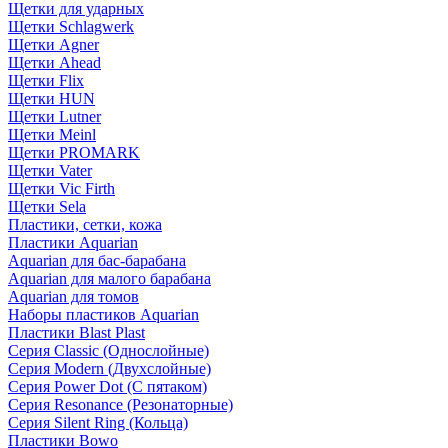
Щетки для ударных
Щетки Schlagwerk
Щетки Agner
Щетки Ahead
Щетки Flix
Щетки HUN
Щетки Lutner
Щетки Meinl
Щетки PROMARK
Щетки Vater
Щетки Vic Firth
Щетки Sela
Пластики, сетки, кожа
Пластики Aquarian
Aquarian для бас-барабана
Aquarian для малого барабана
Aquarian для томов
Наборы пластиков Aquarian
Пластики Blast Plast
Серия Classic (Однослойные)
Серия Modern (Двухслойные)
Серия Power Dot (С пятаком)
Серия Resonance (Резонаторные)
Серия Silent Ring (Кольца)
Пластики Bowo