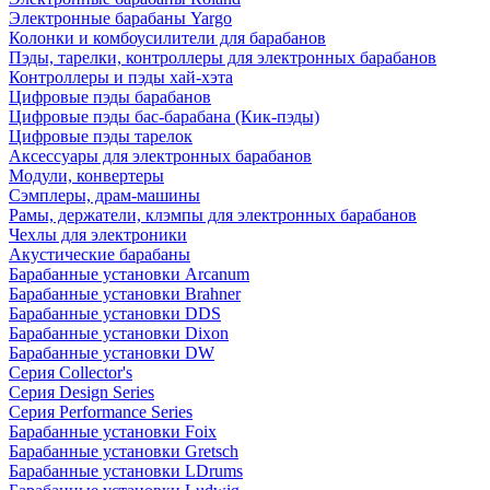
Электронные барабаны Yargo
Колонки и комбоусилители для барабанов
Пэды, тарелки, контроллеры для электронных барабанов
Контроллеры и пэды хай-хэта
Цифровые пэды барабанов
Цифровые пэды бас-барабана (Кик-пэды)
Цифровые пэды тарелок
Аксессуары для электронных барабанов
Модули, конвертеры
Сэмплеры, драм-машины
Рамы, держатели, клэмпы для электронных барабанов
Чехлы для электроники
Акустические барабаны
Барабанные установки Arcanum
Барабанные установки Brahner
Барабанные установки DDS
Барабанные установки Dixon
Барабанные установки DW
Серия Collector's
Серия Design Series
Серия Performance Series
Барабанные установки Foix
Барабанные установки Gretsch
Барабанные установки LDrums