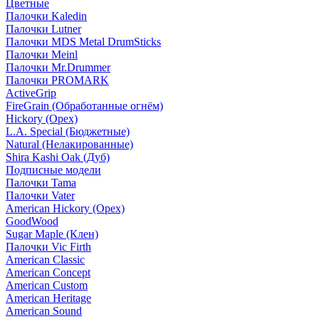
Цветные
Палочки Kaledin
Палочки Lutner
Палочки MDS Metal DrumSticks
Палочки Meinl
Палочки Mr.Drummer
Палочки PROMARK
ActiveGrip
FireGrain (Обработанные огнём)
Hickory (Орех)
L.A. Special (Бюджетные)
Natural (Нелакированные)
Shira Kashi Oak (Дуб)
Подписные модели
Палочки Tama
Палочки Vater
American Hickory (Орех)
GoodWood
Sugar Maple (Клен)
Палочки Vic Firth
American Classic
American Concept
American Custom
American Heritage
American Sound