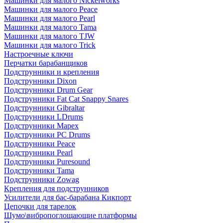
Машинки для малого Nickelworks
Машинки для малого Peace
Машинки для малого Pearl
Машинки для малого Tama
Машинки для малого TJW
Машинки для малого Trick
Настроечные ключи
Перчатки барабанщиков
Подструнники и крепления
Подструнники Dixon
Подструнники Drum Gear
Подструнники Fat Cat Snappy Snares
Подструнники Gibraltar
Подструнники LDrums
Подструнники Mapex
Подструнники PC Drums
Подструнники Peace
Подструнники Pearl
Подструнники Puresound
Подструнники Tama
Подструнники Zowag
Крепления для подструнников
Усилители для бас-барабана Кикпорт
Цепочки для тарелок
Шумо\вибропоглощающие платформы