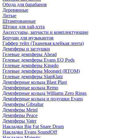
Обода для барабанов
Деревянные
Литые
Штампованные
Штоки для хай-хэта
Аксессуары, запчасти и комплектующие
Беруши для музыкантов
Гаффер тейп (Тканевая клейкая лента)
Демпферы и заглушки
Гелевые демпферы Ahead
Гелевые демпферы Evans EQ Pods
Гелевые демпферы Kingdo
Гелевые демпферы Moongel (RTOM)
Гелевые демпферы SlapKlatz
Демпферные кольца Blast Plast
Демпферные кольца Remo
Демпферные кольца Williams Zero Rings
Демпферные кольца и подушки Evans
Демпферы Gibraltar
Демпферы Meinl
Демпферы Peace
Демпферы Vater
Накладки Big Fat Snare Drum
Накладки Evans SoundOff
Накладки Majestic