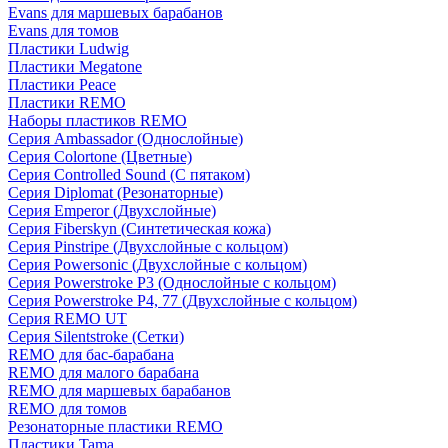
Evans для маршевых барабанов
Evans для томов
Пластики Ludwig
Пластики Megatone
Пластики Peace
Пластики REMO
Наборы пластиков REMO
Серия Ambassador (Однослойные)
Серия Colortone (Цветные)
Серия Controlled Sound (С пятаком)
Серия Diplomat (Резонаторные)
Серия Emperor (Двухслойные)
Серия Fiberskyn (Синтетическая кожа)
Серия Pinstripe (Двухслойные с кольцом)
Серия Powersonic (Двухслойные с кольцом)
Серия Powerstroke P3 (Однослойные с кольцом)
Серия Powerstroke P4, 77 (Двухслойные с кольцом)
Серия REMO UT
Серия Silentstroke (Сетки)
REMO для бас-барабана
REMO для малого барабана
REMO для маршевых барабанов
REMO для томов
Резонаторные пластики REMO
Пластики Tama