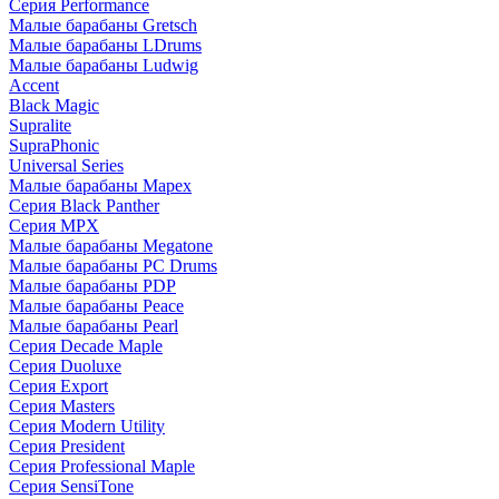
Серия Performance
Малые барабаны Gretsch
Малые барабаны LDrums
Малые барабаны Ludwig
Accent
Black Magic
Supralite
SupraPhonic
Universal Series
Малые барабаны Mapex
Серия Black Panther
Серия MPX
Малые барабаны Megatone
Малые барабаны PC Drums
Малые барабаны PDP
Малые барабаны Peace
Малые барабаны Pearl
Серия Decade Maple
Серия Duoluxe
Серия Export
Серия Masters
Серия Modern Utility
Серия President
Серия Professional Maple
Серия SensiTone