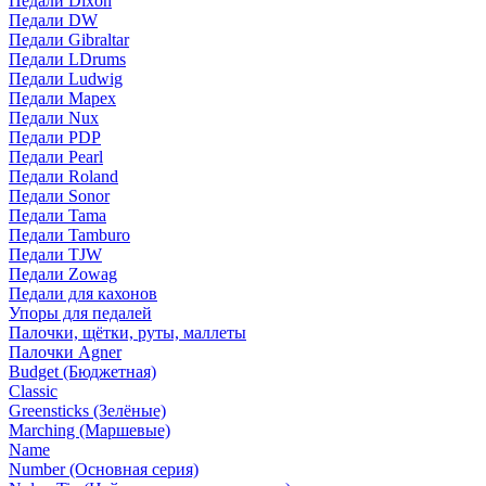
Педали Dixon
Педали DW
Педали Gibraltar
Педали LDrums
Педали Ludwig
Педали Mapex
Педали Nux
Педали PDP
Педали Pearl
Педали Roland
Педали Sonor
Педали Tama
Педали Tamburo
Педали TJW
Педали Zowag
Педали для кахонов
Упоры для педалей
Палочки, щётки, руты, маллеты
Палочки Agner
Budget (Бюджетная)
Classic
Greensticks (Зелёные)
Marching (Маршевые)
Name
Number (Основная серия)