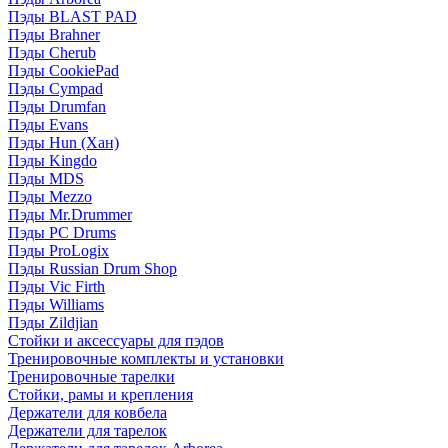
Пэды BLAST PAD
Пэды Brahner
Пэды Cherub
Пэды CookiePad
Пэды Cympad
Пэды Drumfan
Пэды Evans
Пэды Hun (Хан)
Пэды Kingdo
Пэды MDS
Пэды Mezzo
Пэды Mr.Drummer
Пэды PC Drums
Пэды ProLogix
Пэды Russian Drum Shop
Пэды Vic Firth
Пэды Williams
Пэды Zildjian
Стойки и аксессуары для пэдов
Тренировочные комплекты и установки
Тренировочные тарелки
Стойки, рамы и крепления
Держатели для ковбела
Держатели для тарелок