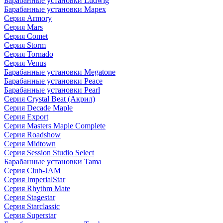
Барабанные установки Ludwig
Барабанные установки Mapex
Серия Armory
Серия Mars
Серия Comet
Серия Storm
Серия Tornado
Серия Venus
Барабанные установки Megatone
Барабанные установки Peace
Барабанные установки Pearl
Серия Crystal Beat (Акрил)
Серия Decade Maple
Серия Export
Серия Masters Maple Complete
Серия Roadshow
Серия Midtown
Серия Session Studio Select
Барабанные установки Tama
Серия Club-JAM
Серия ImperialStar
Серия Rhythm Mate
Серия Stagestar
Серия Starclassic
Серия Superstar