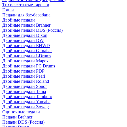
Тихие сетчатые тарелки
Гонги
Педали для бас-барабана
Двойные педали
Двойные педали Brahner
Двойные педали DDS (Россия)
Двойные педали Dixon
Двойные педали DW
Двойные педали EHWD
Двойные педали Gibraltar
Двойные педали LDrums
Двойные педали Mapex
Двойные педали PC Drums
Двойные педали PDP
Двойные педали Pearl
Двойные педали Roland
Двойные педали Sonor
Двойные педали Tama
Двойные педали Tamburo
Двойные педали Yamaha
Двойные педали Zowag
Одиночные педали
Педали Brahner
Педали DDS (Россия)