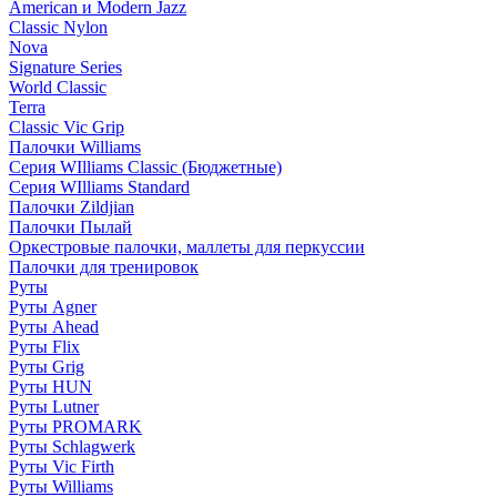
American и Modern Jazz
Classic Nylon
Nova
Signature Series
World Classic
Terra
Classic Vic Grip
Палочки Williams
Серия WIlliams Classic (Бюджетные)
Серия WIlliams Standard
Палочки Zildjian
Палочки Пылай
Оркестровые палочки, маллеты для перкуссии
Палочки для тренировок
Руты
Руты Agner
Руты Ahead
Руты Flix
Руты Grig
Руты HUN
Руты Lutner
Руты PROMARK
Руты Schlagwerk
Руты Vic Firth
Руты Williams