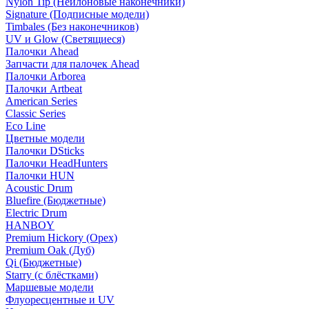
Nylon Tip (Нейлоновые наконечники)
Signature (Подписные модели)
Timbales (Без наконечников)
UV и Glow (Светящиеся)
Палочки Ahead
Запчасти для палочек Ahead
Палочки Arborea
Палочки Artbeat
American Series
Classic Series
Eco Line
Цветные модели
Палочки DSticks
Палочки HeadHunters
Палочки HUN
Acoustic Drum
Bluefire (Бюджетные)
Electric Drum
HANBOY
Premium Hickory (Орех)
Premium Oak (Дуб)
Qi (Бюджетные)
Starry (с блёстками)
Маршевые модели
Флуоресцентные и UV