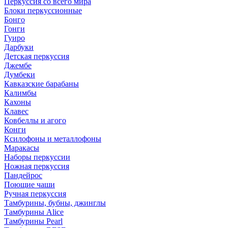
Перкуссия со всего мира
Блоки перкуссионные
Бонго
Гонги
Гуиро
Дарбуки
Детская перкуссия
Джембе
Думбеки
Кавказские барабаны
Калимбы
Кахоны
Клавес
Ковбеллы и агого
Конги
Ксилофоны и металлофоны
Маракасы
Наборы перкуссии
Ножная перкуссия
Пандейрос
Поющие чаши
Ручная перкуссия
Тамбурины, бубны, джинглы
Тамбурины Alice
Тамбурины Pearl