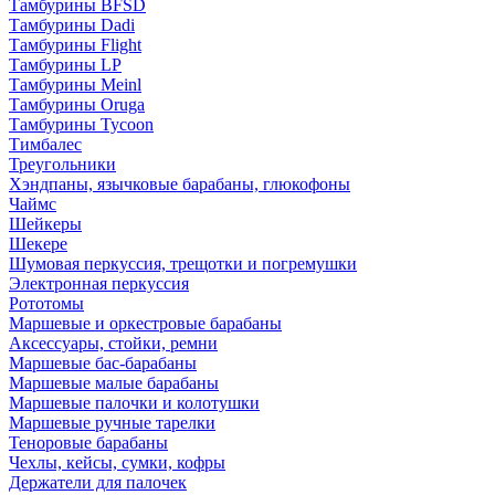
Тамбурины BFSD
Тамбурины Dadi
Тамбурины Flight
Тамбурины LP
Тамбурины Meinl
Тамбурины Oruga
Тамбурины Tycoon
Тимбалес
Треугольники
Хэндпаны, язычковые барабаны, глюкофоны
Чаймс
Шейкеры
Шекере
Шумовая перкуссия, трещотки и погремушки
Электронная перкуссия
Рототомы
Маршевые и оркестровые барабаны
Аксессуары, стойки, ремни
Маршевые бас-барабаны
Маршевые малые барабаны
Маршевые палочки и колотушки
Маршевые ручные тарелки
Теноровые барабаны
Чехлы, кейсы, сумки, кофры
Держатели для палочек