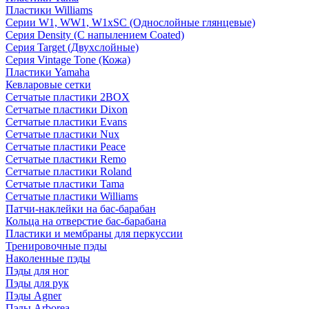
Пластики Williams
Серии W1, WW1, W1xSC (Однослойные глянцевые)
Серия Density (C напылением Coated)
Серия Target (Двухслойные)
Серия Vintage Tone (Кожа)
Пластики Yamaha
Кевларовые сетки
Сетчатые пластики 2BOX
Сетчатые пластики Dixon
Сетчатые пластики Evans
Сетчатые пластики Nux
Сетчатые пластики Peace
Сетчатые пластики Remo
Сетчатые пластики Roland
Сетчатые пластики Tama
Сетчатые пластики Williams
Патчи-наклейки на бас-барабан
Кольца на отверстие бас-барабана
Пластики и мембраны для перкуссии
Тренировочные пэды
Наколенные пэды
Пэды для ног
Пэды для рук
Пэды Agner
Пэды Arborea