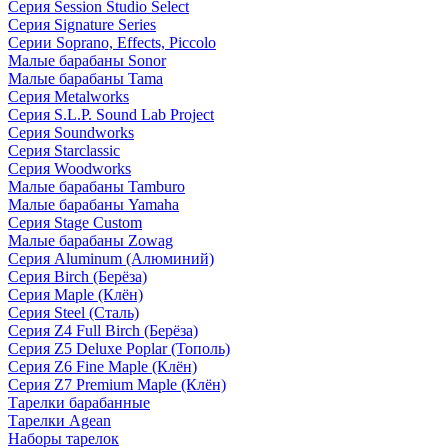
Серия Session Studio Select
Серия Signature Series
Серии Soprano, Effects, Piccolo
Малые барабаны Sonor
Малые барабаны Tama
Серия Metalworks
Серия S.L.P. Sound Lab Project
Серия Soundworks
Серия Starclassic
Серия Woodworks
Малые барабаны Tamburo
Малые барабаны Yamaha
Серия Stage Custom
Малые барабаны Zowag
Серия Aluminum (Алюминий)
Серия Birch (Берёза)
Серия Maple (Клён)
Серия Steel (Сталь)
Серия Z4 Full Birch (Берёза)
Серия Z5 Deluxe Poplar (Тополь)
Серия Z6 Fine Maple (Клён)
Серия Z7 Premium Maple (Клён)
Тарелки барабанные
Тарелки Agean
Наборы тарелок