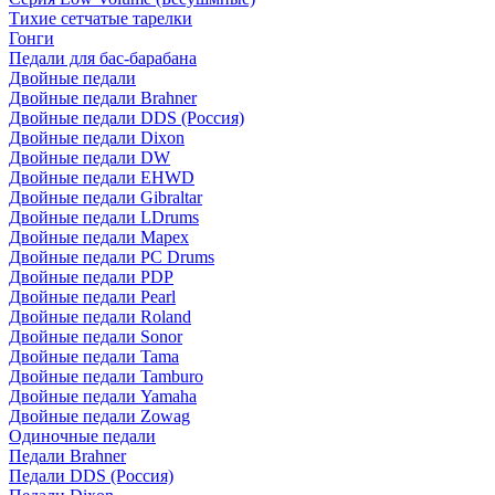
Тихие сетчатые тарелки
Гонги
Педали для бас-барабана
Двойные педали
Двойные педали Brahner
Двойные педали DDS (Россия)
Двойные педали Dixon
Двойные педали DW
Двойные педали EHWD
Двойные педали Gibraltar
Двойные педали LDrums
Двойные педали Mapex
Двойные педали PC Drums
Двойные педали PDP
Двойные педали Pearl
Двойные педали Roland
Двойные педали Sonor
Двойные педали Tama
Двойные педали Tamburo
Двойные педали Yamaha
Двойные педали Zowag
Одиночные педали
Педали Brahner
Педали DDS (Россия)