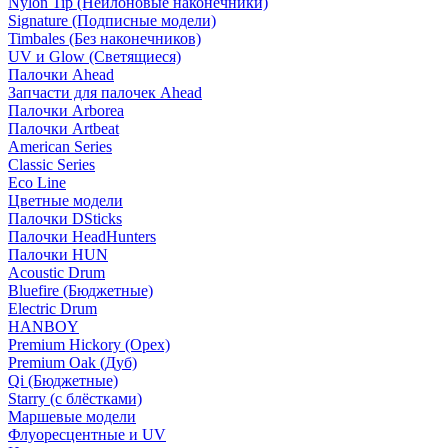
Nylon Tip (Нейлоновые наконечники)
Signature (Подписные модели)
Timbales (Без наконечников)
UV и Glow (Светящиеся)
Палочки Ahead
Запчасти для палочек Ahead
Палочки Arborea
Палочки Artbeat
American Series
Classic Series
Eco Line
Цветные модели
Палочки DSticks
Палочки HeadHunters
Палочки HUN
Acoustic Drum
Bluefire (Бюджетные)
Electric Drum
HANBOY
Premium Hickory (Орех)
Premium Oak (Дуб)
Qi (Бюджетные)
Starry (с блёстками)
Маршевые модели
Флуоресцентные и UV