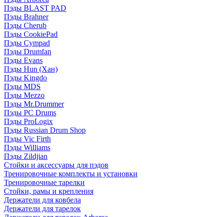
Пэды BLAST PAD
Пэды Brahner
Пэды Cherub
Пэды CookiePad
Пэды Cympad
Пэды Drumfan
Пэды Evans
Пэды Hun (Хан)
Пэды Kingdo
Пэды MDS
Пэды Mezzo
Пэды Mr.Drummer
Пэды PC Drums
Пэды ProLogix
Пэды Russian Drum Shop
Пэды Vic Firth
Пэды Williams
Пэды Zildjian
Стойки и аксессуары для пэдов
Тренировочные комплекты и установки
Тренировочные тарелки
Стойки, рамы и крепления
Держатели для ковбела
Держатели для тарелок