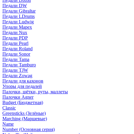
Педали Dixon
Педали DW
Педали Gibraltar
Педали LDrums
Педали Ludwig
Педали Mapex
Педали Nux
Педали PDP
Педали Pearl
Педали Roland
Педали Sonor
Педали Tama
Педали Tamburo
Педали TJW
Педали Zowag
Педали для кахонов
Упоры для педалей
Палочки, щётки, руты, маллеты
Палочки Agner
Budget (Бюджетная)
Classic
Greensticks (Зелёные)
Marching (Маршевые)
Name
Number (Основная серия)