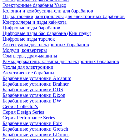
Электронные барабаны Yargo
Колонки и комбоусилители для барабанов
Пэды, тарелки, контроллеры для электронных барабанов
Контроллеры и пэды хай-хэта
Цифровые пэды барабанов
Цифровые пэды бас-барабана (Кик-пэды)
Цифровые пэды тарелок
Аксессуары для электронных барабанов
Модули, конвертеры
Сэмплеры, драм-машины
Рамы, держатели, клэмпы для электронных барабанов
Чехлы для электроники
Акустические барабаны
Барабанные установки Arcanum
Барабанные установки Brahner
Барабанные установки DDS
Барабанные установки Dixon
Барабанные установки DW
Серия Collector's
Серия Design Series
Серия Performance Series
Барабанные установки Foix
Барабанные установки Gretsch
Барабанные установки LDrums