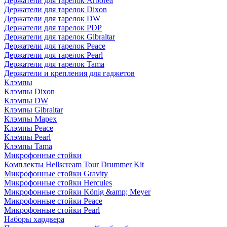
Держатели для тарелок Arborea
Держатели для тарелок Dixon
Держатели для тарелок DW
Держатели для тарелок PDP
Держатели для тарелок Gibraltar
Держатели для тарелок Peace
Держатели для тарелок Pearl
Держатели для тарелок Tama
Держатели и крепления для гаджетов
Клэмпы
Клэмпы Dixon
Клэмпы DW
Клэмпы Gibraltar
Клэмпы Mapex
Клэмпы Peace
Клэмпы Pearl
Клэмпы Tama
Микрофонные стойки
Комплекты Hellscream Tour Drummer Kit
Микрофонные стойки Gravity
Микрофонные стойки Hercules
Микрофонные стойки König &amp; Meyer
Микрофонные стойки Peace
Микрофонные стойки Pearl
Наборы хардвера