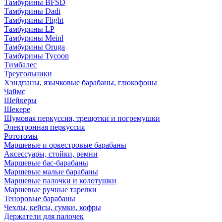
Тамбурины BFSD
Тамбурины Dadi
Тамбурины Flight
Тамбурины LP
Тамбурины Meinl
Тамбурины Oruga
Тамбурины Tycoon
Тимбалес
Треугольники
Хэндпаны, язычковые барабаны, глюкофоны
Чаймс
Шейкеры
Шекере
Шумовая перкуссия, трещотки и погремушки
Электронная перкуссия
Рототомы
Маршевые и оркестровые барабаны
Аксессуары, стойки, ремни
Маршевые бас-барабаны
Маршевые малые барабаны
Маршевые палочки и колотушки
Маршевые ручные тарелки
Теноровые барабаны
Чехлы, кейсы, сумки, кофры
Держатели для палочек