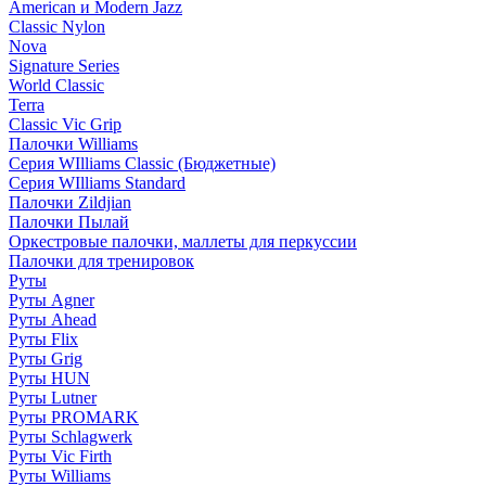
American и Modern Jazz
Classic Nylon
Nova
Signature Series
World Classic
Terra
Classic Vic Grip
Палочки Williams
Серия WIlliams Classic (Бюджетные)
Серия WIlliams Standard
Палочки Zildjian
Палочки Пылай
Оркестровые палочки, маллеты для перкуссии
Палочки для тренировок
Руты
Руты Agner
Руты Ahead
Руты Flix
Руты Grig
Руты HUN
Руты Lutner
Руты PROMARK
Руты Schlagwerk
Руты Vic Firth
Руты Williams