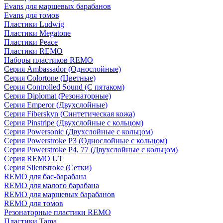
Evans для маршевых барабанов
Evans для томов
Пластики Ludwig
Пластики Megatone
Пластики Peace
Пластики REMO
Наборы пластиков REMO
Серия Ambassador (Однослойные)
Серия Colortone (Цветные)
Серия Controlled Sound (С пятаком)
Серия Diplomat (Резонаторные)
Серия Emperor (Двухслойные)
Серия Fiberskyn (Синтетическая кожа)
Серия Pinstripe (Двухслойные с кольцом)
Серия Powersonic (Двухслойные с кольцом)
Серия Powerstroke P3 (Однослойные с кольцом)
Серия Powerstroke P4, 77 (Двухслойные с кольцом)
Серия REMO UT
Серия Silentstroke (Сетки)
REMO для бас-барабана
REMO для малого барабана
REMO для маршевых барабанов
REMO для томов
Резонаторные пластики REMO
Пластики Tama