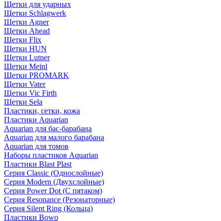
Щетки для ударных
Щетки Schlagwerk
Щетки Agner
Щетки Ahead
Щетки Flix
Щетки HUN
Щетки Lutner
Щетки Meinl
Щетки PROMARK
Щетки Vater
Щетки Vic Firth
Щетки Sela
Пластики, сетки, кожа
Пластики Aquarian
Aquarian для бас-барабана
Aquarian для малого барабана
Aquarian для томов
Наборы пластиков Aquarian
Пластики Blast Plast
Серия Classic (Однослойные)
Серия Modern (Двухслойные)
Серия Power Dot (С пятаком)
Серия Resonance (Резонаторные)
Серия Silent Ring (Кольца)
Пластики Bowo