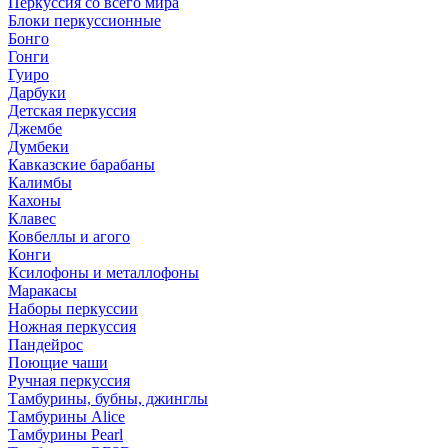
Перкуссия со всего мира
Блоки перкуссионные
Бонго
Гонги
Гуиро
Дарбуки
Детская перкуссия
Джембе
Думбеки
Кавказские барабаны
Калимбы
Кахоны
Клавес
Ковбеллы и агого
Конги
Ксилофоны и металлофоны
Маракасы
Наборы перкуссии
Ножная перкуссия
Пандейрос
Поющие чаши
Ручная перкуссия
Тамбурины, бубны, джинглы
Тамбурины Alice
Тамбурины Pearl