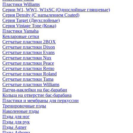
Пластики Williams
Серии W1, WW1, W1xSC (Однослойные глянцевые)
Серия Density (C напылением Coated)
Серия Target (Двухслойные)
Серия Vintage Tone (Кожа)
Пластики Yamaha
Кевларовые сетки
Сетчатые пластики 2BOX
Сетчатые пластики Dixon
Сетчатые пластики Evans
Сетчатые пластики Nux
Сетчатые пластики Peace
Сетчатые пластики Remo
Сетчатые пластики Roland
Сетчатые пластики Tama
Сетчатые пластики Williams
Патчи-наклейки на бас-барабан
Кольца на отверстие бас-барабана
Пластики и мембраны для перкуссии
Тренировочные пэды
Наколенные пэды
Пэды для ног
Пэды для рук
Пэды Agner
Пэды Arborea