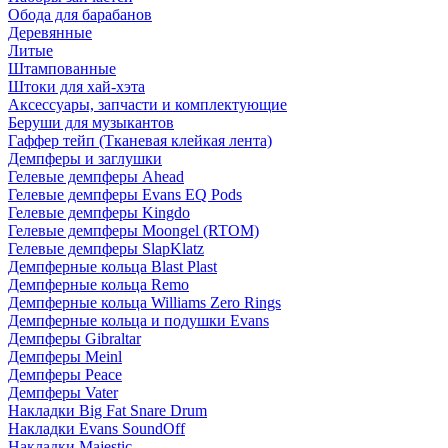
Обода для барабанов
Деревянные
Литые
Штампованные
Штоки для хай-хэта
Аксессуары, запчасти и комплектующие
Беруши для музыкантов
Гаффер тейп (Тканевая клейкая лента)
Демпферы и заглушки
Гелевые демпферы Ahead
Гелевые демпферы Evans EQ Pods
Гелевые демпферы Kingdo
Гелевые демпферы Moongel (RTOM)
Гелевые демпферы SlapKlatz
Демпферные кольца Blast Plast
Демпферные кольца Remo
Демпферные кольца Williams Zero Rings
Демпферные кольца и подушки Evans
Демпферы Gibraltar
Демпферы Meinl
Демпферы Peace
Демпферы Vater
Накладки Big Fat Snare Drum
Накладки Evans SoundOff
Накладки Majestic