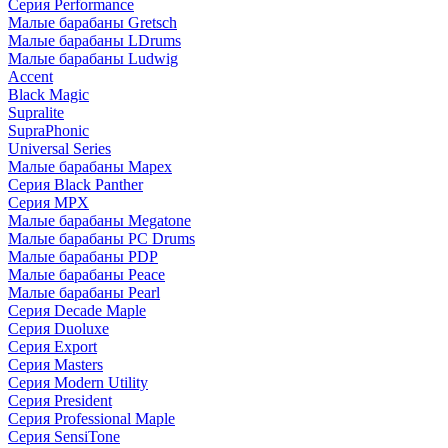
Серия Performance
Малые барабаны Gretsch
Малые барабаны LDrums
Малые барабаны Ludwig
Accent
Black Magic
Supralite
SupraPhonic
Universal Series
Малые барабаны Mapex
Серия Black Panther
Серия MPX
Малые барабаны Megatone
Малые барабаны PC Drums
Малые барабаны PDP
Малые барабаны Peace
Малые барабаны Pearl
Серия Decade Maple
Серия Duoluxe
Серия Export
Серия Masters
Серия Modern Utility
Серия President
Серия Professional Maple
Серия SensiTone