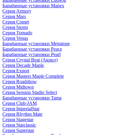
Барабанные установки Ludwig
Барабанные установки Mapex
Серия Armory
Серия Mars
Серия Comet
Серия Storm
Серия Tornado
Серия Venus
Барабанные установки Megatone
Барабанные установки Peace
Барабанные установки Pearl
Серия Crystal Beat (Акрил)
Серия Decade Maple
Серия Export
Серия Masters Maple Complete
Серия Roadshow
Серия Midtown
Серия Session Studio Select
Барабанные установки Tama
Серия Club-JAM
Серия ImperialStar
Серия Rhythm Mate
Серия Stagestar
Серия Starclassic
Серия Superstar