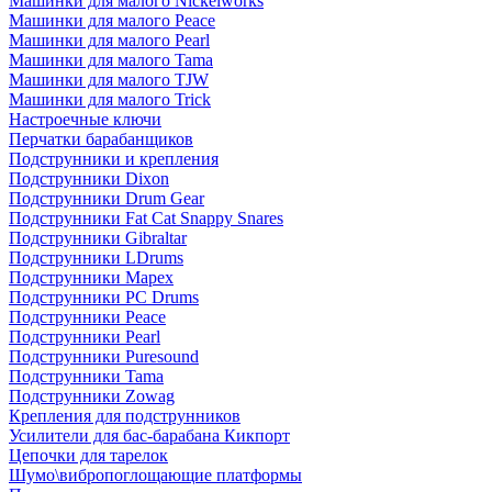
Машинки для малого Nickelworks
Машинки для малого Peace
Машинки для малого Pearl
Машинки для малого Tama
Машинки для малого TJW
Машинки для малого Trick
Настроечные ключи
Перчатки барабанщиков
Подструнники и крепления
Подструнники Dixon
Подструнники Drum Gear
Подструнники Fat Cat Snappy Snares
Подструнники Gibraltar
Подструнники LDrums
Подструнники Mapex
Подструнники PC Drums
Подструнники Peace
Подструнники Pearl
Подструнники Puresound
Подструнники Tama
Подструнники Zowag
Крепления для подструнников
Усилители для бас-барабана Кикпорт
Цепочки для тарелок
Шумо\вибропоглощающие платформы