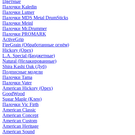
Цветные
Палочки Kaledin
Палочки Lutner
Палочки MDS Metal DrumSticks
Палочки Meinl
Палочки Mr.Drummer
Палочки PROMARK
ActiveGrip
FireGrain (Обработанные огнём)
Hickory (Орех)
L.A. Special (Бюджетные)
Natural (Нелакированные)
Shira Kashi Oak (Дуб)
Подписные модели
Палочки Tama
Палочки Vater
American Hickory (Орех)
GoodWood
Sugar Maple (Клен)
Палочки Vic Firth
American Classic
American Concept
American Custom
American Heritage
American Sound